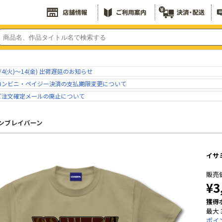
/4(火)～14(金) 出荷遅延のお知らせ
コンビニ・ペイジー決済の支払期限変更について
ご注文確定メールの廃止について
ンブレイバーン
イサ
販売
¥3
獲得
最大 
ポイ