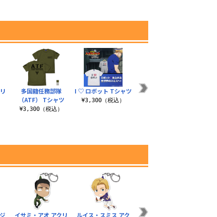
クリ
多国籍任務部隊
I ♡ ロボット Tシャツ
ブレイバーン アクリ
ルイ
（ATF） Tシャツ
ルスタンド
リ
¥3,300（税込）
）
¥3,300（税込）
¥1,650（税込）
¥1
ジ
イサミ・アオ アクリ
ルイス・スミス アク
ブレイバーンロゴ 脱
ブレ