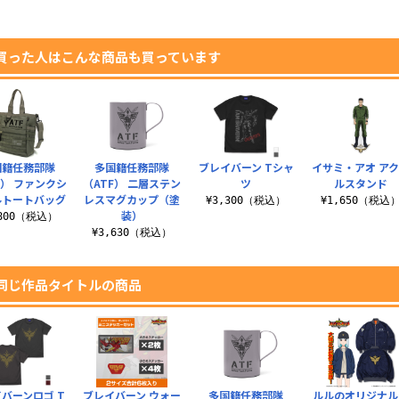
買った人はこんな商品も買っています
国籍任務部隊
多国籍任務部隊
ブレイバーン Tシャ
イサミ・アオ ア
F） ファンクシ
（ATF） 二層ステン
ツ
ルスタンド
ルトートバッグ
レスマグカップ（塗
¥3,300（税込）
¥1,650（税込
装）
,800（税込）
¥3,630（税込）
同じ作品タイトルの商品
バーンロゴ T
ブレイバーン ウォー
多国籍任務部隊
ルルのオリジナル