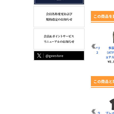
この商品を
リ
ブレイバーンロゴ ミ
ブレイバーン ウォー
イサミ・アオ アクリ
多
ッ
ニステッカーセット
ルアート Tシャツ
ルつままれ Ver.2
（AT
@geestore
ョナ
¥770（税込）
¥3,300（税込）
¥880（税込）
¥8
この商品と
リ
ルル アクリルつまま
ブレイバーン Tシャ
ブレイバーンロゴ ラ
ブレイ