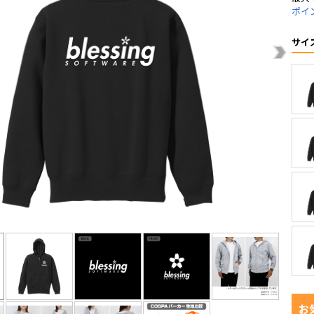
ポイ
サイ
お