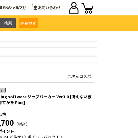
詳細
検索
二次元コスパ
ssing software ジップパーカー Ver3.0 [冴えない彼
てかた Fine]
価格
,700
（税込）
ポイント
70 pt ＜最大1％ポイントバック！＞