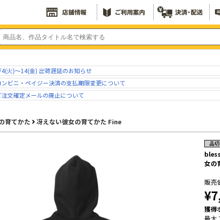
/4(火)～14(金) 出荷遅延のお知らせ
コンビニ・ペイジー決済の支払期限変更について
ご注文確定メールの廃止について
の育てかた
冴えない彼女の育てかた Fine
ble
女の育
販売
¥7
獲得
最大 