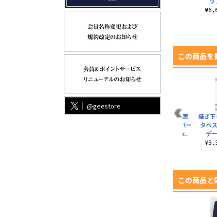
ッ
¥6
この商品を
@geestore
パ
劇場版 加藤恵 フルカ
★限定★描き下ろし
描き下ろし 加藤恵
描き下
ラーパスケース
加藤恵 フタ付きフル
65mm缶バッジ バー
タペス
カラーマグカップ
スデーデートVer..
デー
¥1,430（税込）
キ..
¥605（税込）
¥3
¥2,420（税込）
この商品と