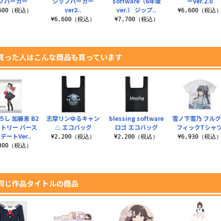
プパーカー
ジップパーカー
software（6年後
ーVer.2.0
ver2..
ver.） ジップ..
,600（税込）
¥6,600（税込
¥6,600（税込）
¥7,700（税込）
買った人はこんな商品も買っています
ろし 加藤恵 B2
志摩リンゆるキャン
blessing software
雪ノ下雪乃 フル
トリー バース
△ エコバッグ
ロゴ エコバッグ
フィックTシャ
デートVer..
¥2,200（税込）
¥2,200（税込）
¥6,930（税込
,300（税込）
同じ作品タイトルの商品