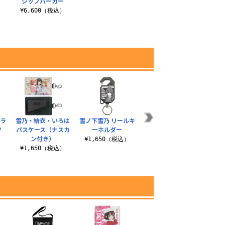
ジップパーカー
）
¥6,600（税込）
グラ
雪乃・結衣・いろは
雪ノ下雪乃 リールキ
雪乃 Tシャツ
雪乃
ツ
パスケース（ナスカ
ーホルダー
は
¥3,190（税込）
ン付き）
）
¥1,650（税込）
¥
¥1,650（税込）