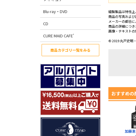
Blu-ray・DVD
縫製製品は特性上
商品の写真および
メーカーの都合に
CD
商品の詳細につき
画像・テキストの
CURE MAID CAFE’
© 2019 丸戸
商品カテゴリ一覧をみる
おすすめの
加藤恵