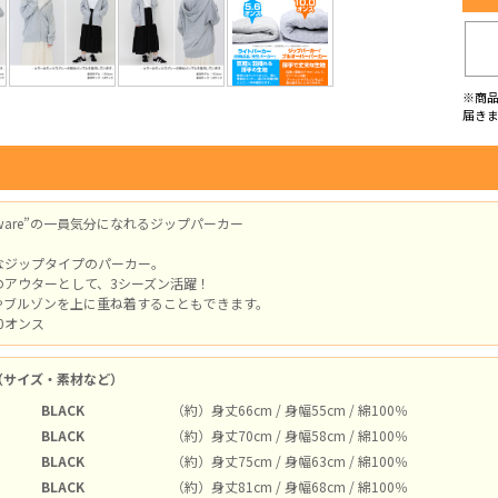
※商
届き
 software”の一員気分になれるジップパーカー
なジップタイプのパーカー。
のアウターとして、3シーズン活躍！
やブルゾンを上に重ね着することもできます。
0オンス
（サイズ・素材など）
BLACK
（約）身丈66cm / 身幅55cm / 綿100％
BLACK
（約）身丈70cm / 身幅58cm / 綿100％
BLACK
（約）身丈75cm / 身幅63cm / 綿100％
BLACK
（約）身丈81cm / 身幅68cm / 綿100％