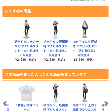
4549970347631 / 6563-2159
おすすめの商品
描き下ろし 土方十
描き下ろし 坂田銀
描き下ろし 沖田総
四郎 アクリルスタ
時 アクリルスタン
悟 アクリルスタン
ンド（大）朝は眠
ド（大）朝は眠い
ド（大）朝は眠い
いが支度..
が支度は..
が支度は..
¥2,530（税込）
¥2,530（税込）
¥2,530（税込）
この商品を買った人はこんな商品も買っています
アクリル
「甘党」銀時 Tシ
描き下ろし 坂田銀
描き下ろし 土方十
銀さん
（大）活
ャツ
時 アクリルスタン
四郎 アクリルスタ
タンド