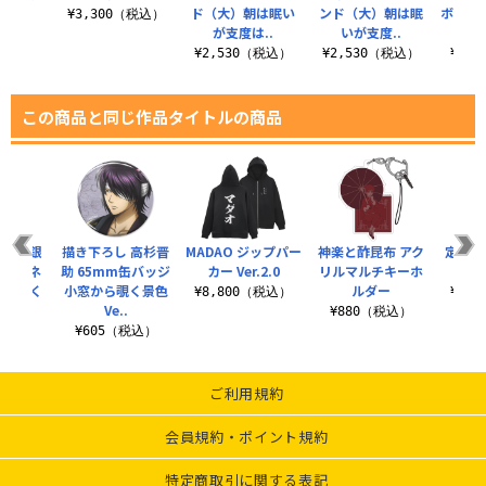
.
ド（大）朝は眠い
ンド（大）朝は眠
ボって
¥3,300（税込）
が支度は..
いが支度..
別
（税込）
¥2,530（税込）
¥2,530（税込）
¥2,
この商品と同じ作品タイトルの商品
 坂田銀
描き下ろし 高杉晋
MADAO ジップパー
神楽と酢昆布 アク
定春フ
ルマグネ
助 65mm缶バッジ
カー Ver.2.0
リルマルチキーホ
ドラ
から覗く
小窓から覗く景色
ルダー
¥8,800（税込）
¥6,
..
Ve..
¥880（税込）
（税込）
¥605（税込）
ご利用規約
会員規約・ポイント規約
特定商取引に関する表記