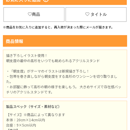
商品
タイトル
※商品をお気に入りに追加すると、再入荷が決まった際にメールが届きます。
商品情報
描き下ろしイラスト使用！
朝支度の最中の高杉をいつでも眺められるアクリルスタンド
・「朝支度」がテーマのイラストは新規描き下ろし！
・包帯を巻き直しながら朝支度をする高杉のワンシーンを切り取りまし
た。
・お部屋に飾って高杉の朝の様子を楽しもう。 大きめサイズで存在感バッ
チリのアクリルスタンドです。
製品スペック（サイズ・素材など）
【サイズ】※商品によって異なります
本体：20cm×14cm以内
台座：9×5cm以内