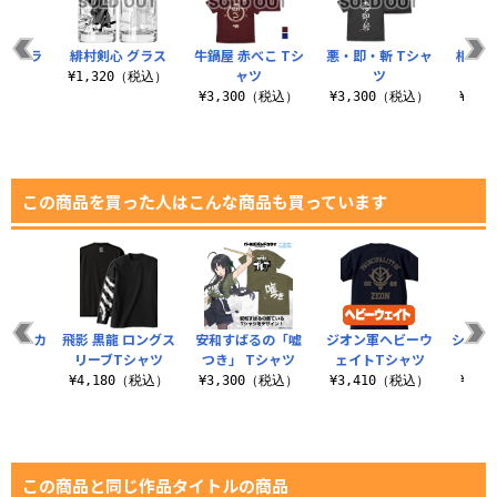
フルカラ
緋村剣心 グラス
牛鍋屋 赤べこ Tシ
悪・即・斬 Tシャ
相楽左
ケース
ャツ
ツ
文字
¥1,320（税込）
（税込）
¥3,300（税込）
¥3,300（税込）
¥3,
この商品を買った人はこんな商品も買っています
トランカ
飛影 黒龍 ロングス
安和すばるの「嘘
ジオン軍ヘビーウ
シャア
ャツ
リーブTシャツ
つき」 Tシャツ
ェイトTシャツ
（税込）
¥4,180（税込）
¥3,300（税込）
¥3,410（税込）
¥3,
この商品と同じ作品タイトルの商品