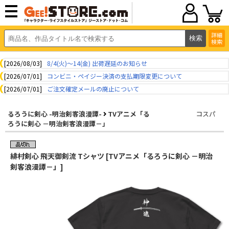
詳細
検索
[2026/08/03]
8/4(火)～14(金) 出荷遅延のお知らせ
[2026/07/01]
コンビニ・ペイジー決済の支払期限変更について
[2026/07/01]
ご注文確定メールの廃止について
るろうに剣心 -明治剣客浪漫譚-
TVアニメ「る
コスパ
ろうに剣心 －明治剣客浪漫譚－」
緋村剣心 飛天御剣流 Tシャツ [TVアニメ「るろうに剣心 －明治
剣客浪漫譚－」]