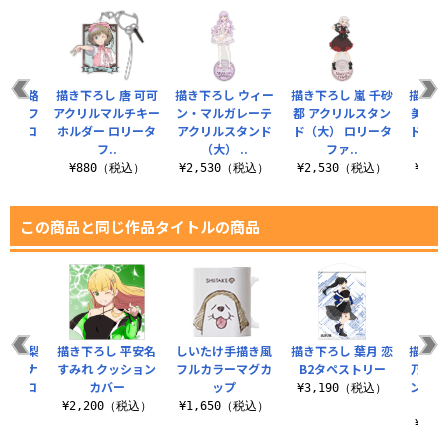
 桜小路
描き下ろし 唐 可可
描き下ろし ウィー
描き下ろし 嵐 千砂
描き下
ルグラフ
アクリルマルチキー
ン・マルガレーテ
都 アクリルスタン
美 ア
ャツ ロ
ホルダー ロリータ
アクリルスタンド
ド（大） ロリータ
ド（大
.
フ..
（大） ..
ファ..
（税込）
¥880（税込）
¥2,530（税込）
¥2,530（税込）
¥2,
この商品と同じ作品タイトルの商品
 桜内梨
描き下ろし 平安名
しいたけ手描き風
描き下ろし 葉月 恋
描き下
ース（ナ
すみれ クッション
フルカラーマグカ
B2タペストリー
乃果 
き）ソロ
カバー
ップ
ンド（
¥3,190（税込）
..
¥2,200（税込）
¥1,650（税込）
（税込）
¥2,