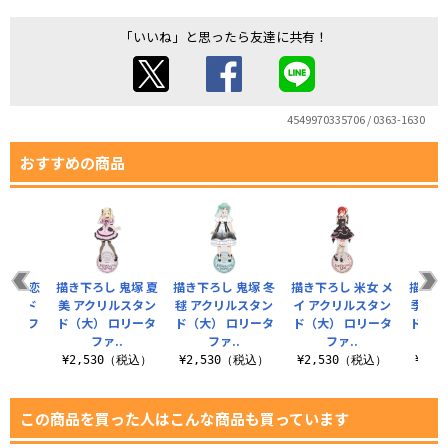
「いいね」と思ったら友達に共有！
4549970335706 / 0363-1630
おすすめの商品
葉月 恋
描き下ろし 鬼塚 夏
描き下ろし 鬼塚 冬
描き下ろし 米女 メ
描き下
スタンド
美 アクリルスタン
毬 アクリルスタン
イ アクリルスタン
季 ア
リータフ
ド（大） ロリータ
ド（大） ロリータ
ド（大） ロリータ
ド（大
.
ファ..
ファ..
ファ..
（税込）
¥2,530（税込）
¥2,530（税込）
¥2,530（税込）
¥2,
この商品を買った人はこんな商品も買っています