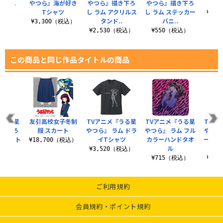
ままれ
やつら』海が好き
やつら』描き下ろ
やつら』描き下ろ
Tシャツ
し ラム アクリルス
し ラム ステッカー
税込）
¥3,
タンド..
バニ..
¥3,300（税込）
¥2,530（税込）
¥550（税込）
この商品と同じ作品タイトルの商品
『うる星
友引高校女子冬制
TVアニメ『うる星
TVアニメ『うる星
TVア
描き下ろ
服 スカート
やつら』 ラム ドラ
やつら』 ラム フル
やつら
2タペスト
イTシャツ
カラーハンドタオ
ール 
¥18,700（税込）
.
ル
¥3,520（税込）
（税込）
¥715（税込）
¥7,
ご利用規約
会員規約・ポイント規約