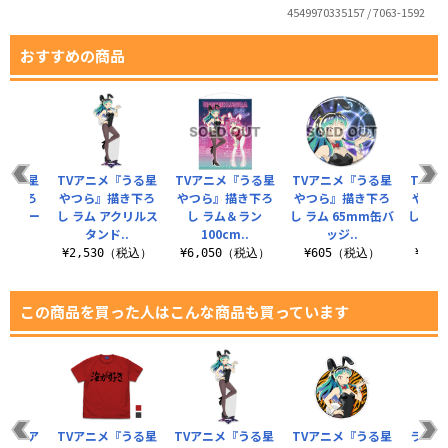
4549970335157 / 7063-1592
おすすめの商品
『うる星
TVアニメ『うる星
TVアニメ『うる星
TVアニメ『うる星
TVア
描き下ろ
やつら』描き下ろ
やつら』描き下ろ
やつら』描き下ろ
やつ
テッカー
し ラム アクリルス
し ラム＆ラン
し ラム 65mm缶バ
し ラム
.
タンド..
100cm..
ッジ..
税込）
¥2,530（税込）
¥6,050（税込）
¥605（税込）
¥3,
この商品を買った人はこんな商品も買っています
ウラ ア
TVアニメ『うる星
TVアニメ『うる星
TVアニメ『うる星
ラム 