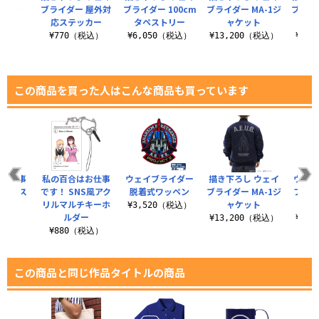
ッペン
ブライダー 屋外対
ブライダー 100cm
ブライダー MA-1ジ
ブライ
応ステッカー
タペストリー
ャケット
ス
（税込）
¥770（税込）
¥6,050（税込）
¥13,200（税込）
¥3,
この商品を買った人はこんな商品も買っています
はお仕事
私の百合はお仕事
ウェイブライダー
描き下ろし ウェイ
ウェイ
クリルス
です！ SNS風アク
脱着式ワッペン
ブライダー MA-1ジ
ファン
ド
リルマルチキーホ
ャケット
トー
¥3,520（税込）
ルダー
（税込）
¥13,200（税込）
¥8,
¥880（税込）
この商品と同じ作品タイトルの商品