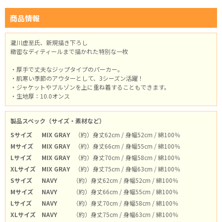
商品情報
瀧川虚至氏、新規描き下ろし
緻密なディティールまで描かれた特別な一枚
・厚手で丈夫なジップタイプのパーカー。
・肌寒い季節のアウターとして、3シーズン活躍！
・ジャケットやブルゾンを上に重ね着することもできます。
・生地厚：10.0オンス
製品スペック（サイズ・素材など）
Sサイズ
MIX GRAY
（約）身丈62cm / 身幅52cm / 綿100％
Mサイズ
MIX GRAY
（約）身丈66cm / 身幅55cm / 綿100％
Lサイズ
MIX GRAY
（約）身丈70cm / 身幅58cm / 綿100％
XLサイズ
MIX GRAY
（約）身丈75cm / 身幅63cm / 綿100％
Sサイズ
NAVY
（約）身丈62cm / 身幅52cm / 綿100％
Mサイズ
NAVY
（約）身丈66cm / 身幅55cm / 綿100％
Lサイズ
NAVY
（約）身丈70cm / 身幅58cm / 綿100％
XLサイズ
NAVY
（約）身丈75cm / 身幅63cm / 綿100％