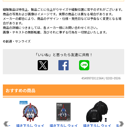
縫製製品は特性上、製品ごとに仕上がりサイズや縫製位置に若干のずれがございます。
商品の写真および画像はイメージです。実際の商品とは異なる場合があります。
メーカーの都合により、商品のデザイン・仕様・発売日などは予告なく変更となる場
合があります。
商品の詳細につきましては、各メーカー様にお問い合わせください。
画像・テキストの無断転載、及びそれに準ずる行為を一切禁止いたします。
©創通・サンライズ
「いいね」と思ったら友達に共有！
4549970311564 / 0203-0536
おすすめの商品
ライダー
描き下ろし ウェイ
描き下ろし ウェイ
描き下ろし ウェイ
描き下