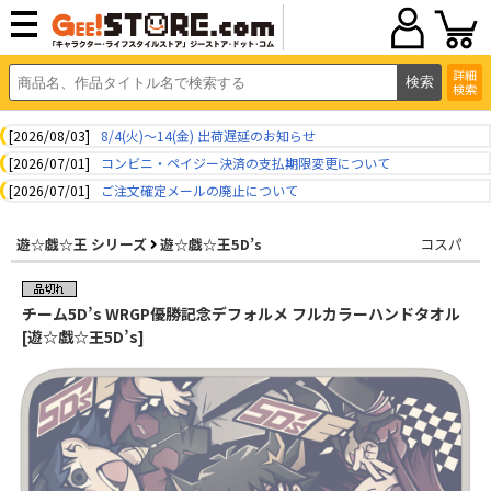
詳細
検索
[2026/08/03]
8/4(火)～14(金) 出荷遅延のお知らせ
[2026/07/01]
コンビニ・ペイジー決済の支払期限変更について
[2026/07/01]
ご注文確定メールの廃止について
遊☆戯☆王 シリーズ
遊☆戯☆王5D’s
コスパ
チーム5D’s WRGP優勝記念デフォルメ フルカラーハンドタオル
[遊☆戯☆王5D’s]