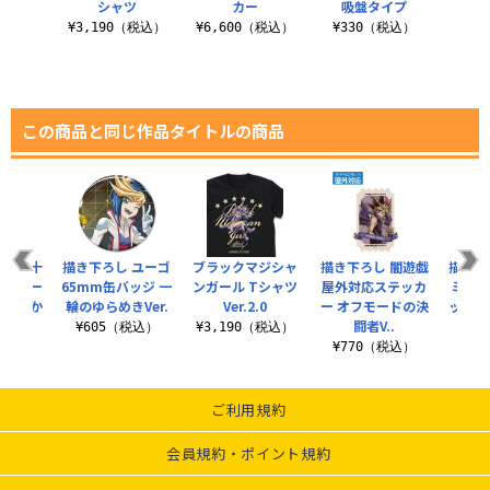
シャツ
カー
吸盤タイプ
¥3,190（税込）
¥6,600（税込）
¥330（税込）
この商品と同じ作品タイトルの商品
 遊城十
描き下ろし ユーゴ
ブラックマジシャ
描き下ろし 闇遊戯
描き下
テッカー
65mm缶バッジ 一
ンガール Tシャツ
屋外対応ステッカ
ミニス
来へ向か
輪のゆらめきVer.
Ver.2.0
ー オフモードの決
ット 
..
闘者V..
¥605（税込）
¥3,190（税込）
税込）
¥770（税込）
¥7
ご利用規約
会員規約・ポイント規約