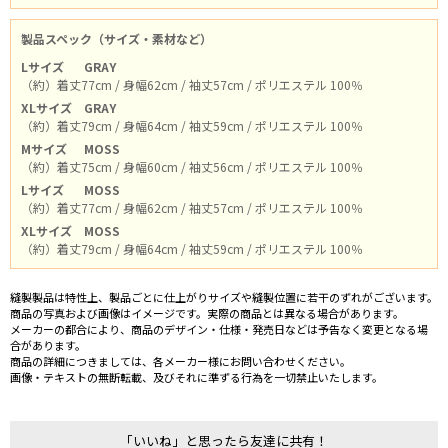
製品スペック（サイズ・素材など）
Lサイズ
GRAY
（約）着丈77cm / 身幅62cm / 袖丈57cm / ポリエステル 100％
XLサイズ
GRAY
（約）着丈79cm / 身幅64cm / 袖丈59cm / ポリエステル 100％
Mサイズ
MOSS
（約）着丈75cm / 身幅60cm / 袖丈56cm / ポリエステル 100％
Lサイズ
MOSS
（約）着丈77cm / 身幅62cm / 袖丈57cm / ポリエステル 100％
XLサイズ
MOSS
（約）着丈79cm / 身幅64cm / 袖丈59cm / ポリエステル 100％
縫製製品は特性上、製品ごとに仕上がりサイズや縫製位置に若干のずれがございます。
商品の写真および画像はイメージです。実際の商品とは異なる場合があります。
メーカーの都合により、商品のデザイン・仕様・発売日などは予告なく変更となる場
合があります。
商品の詳細につきましては、各メーカー様にお問い合わせください。
画像・テキストの無断転載、及びそれに準ずる行為を一切禁止いたします。
「いいね」と思ったら友達に共有！