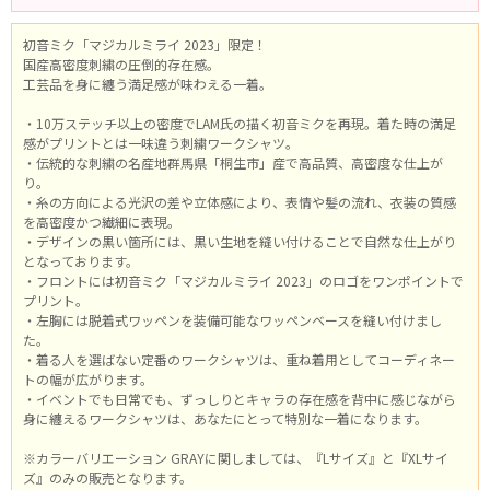
初音ミク「マジカルミライ 2023」限定！
国産高密度刺繍の圧倒的存在感。
工芸品を身に纏う満足感が味わえる一着。
・10万ステッチ以上の密度でLAM氏の描く初音ミクを再現。着た時の満足
感がプリントとは一味違う刺繍ワークシャツ。
・伝統的な刺繍の名産地群馬県「桐生市」産で高品質、高密度な仕上が
り。
・糸の方向による光沢の差や立体感により、表情や髪の流れ、衣装の質感
を高密度かつ繊細に表現。
・デザインの黒い箇所には、黒い生地を縫い付けることで自然な仕上がり
となっております。
・フロントには初音ミク「マジカルミライ 2023」のロゴをワンポイントで
プリント。
・左胸には脱着式ワッペンを装備可能なワッペンベースを縫い付けまし
た。
・着る人を選ばない定番のワークシャツは、重ね着用としてコーディネー
トの幅が広がります。
・イベントでも日常でも、ずっしりとキャラの存在感を背中に感じながら
身に纏えるワークシャツは、あなたにとって特別な一着になります。
※カラーバリエーション GRAYに関しましては、『Lサイズ』と『XLサイ
ズ』のみの販売となります。