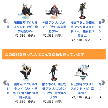
アクリル
坂田銀時 アクリル
神威 アクリルスタ
描き下ろし 沖田総
描き下
（大）活
スタンド（大） 粋
ンド（大） 粋な街
悟 アクリルスタン
四郎 
.
な街遊びVer.
遊びVer.
ド（大） 屋台食べ
ンド（
歩きV..
べ
（税込）
¥2,530（税込）
¥2,530（税込）
¥2,530（税込）
¥2,
この商品を買った人はこんな商品も買っています
 沖田総
銀さん アクリルス
描き下ろし 沖田総
坂田銀時 アクリル
坂田銀
缶バッジ
タンド（大）～サ
悟 アクリルスタン
スタンド（大）活
スタン
が支度は
ボって食う糖分は格
ド（大） 屋台食べ
劇Ver.
さんと
.
別～真選..
歩きV..
¥2,530（税込）
¥2,
税込）
¥2,530（税込）
¥2,530（税込）