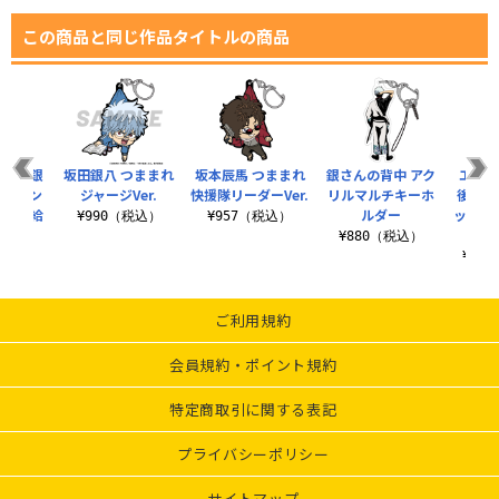
この商品と同じ作品タイトルの商品
 坂田銀
坂田銀八 つままれ
坂本辰馬 つままれ
銀さんの背中 アク
エリザ
ルスタン
ジャージVer.
快援隊リーダーVer.
リルマルチキーホ
後ろに
糖分補給
ルダー
ッグシ
¥990（税込）
¥957（税込）
.
¥880（税込）
（税込）
¥3,
ご利用規約
会員規約・ポイント規約
特定商取引に関する表記
プライバシーポリシー
サイトマップ