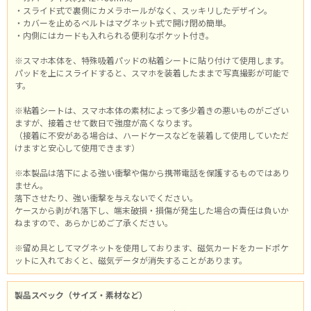
・スライド式で裏側にカメラホールがなく、スッキリしたデザイン。
・カバーを止めるベルトはマグネット式で開け閉め簡単。
・内側にはカードも入れられる便利なポケット付き。
※スマホ本体を、特殊吸着パッドの粘着シートに貼り付けて使用します。
パッドを上にスライドすると、スマホを装着したままで写真撮影が可能で
す。
※粘着シートは、スマホ本体の素材によって多少着きの悪いものがござい
ますが、接着させて数日で強度が高くなります。
（接着に不安がある場合は、ハードケースなどを装着して使用していただ
けますと安心して使用できます）
※本製品は落下による強い衝撃や傷から携帯電話を保護するものではあり
ません。
落下させたり、強い衝撃を与えないでください。
ケースから剥がれ落下し、端末破損・損傷が発生した場合の責任は負いか
ねますので、あらかじめご了承ください。
※留め具としてマグネットを使用しております、磁気カードをカードポケ
ットに入れておくと、磁気データが消失することがあります。
製品スペック（サイズ・素材など）