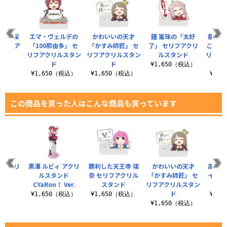
れる 桜
エマ・ヴェルデの
かわいいの天才
鐘 嵐珠の「太好
都会で
セリフア
「100那由多」 セ
「かすみ師匠」 セ
了」 セリフアクリ
こいい 
タンド
リフアクリルスタン
リフアクリルスタン
ルスタンド
リフア
ド
ド
（税込）
¥1,650（税込）
¥1,650（税込）
¥1,650（税込）
¥1,
この商品を買った人はこんな商品も買っています
 アクリ
黒澤 ルビィ アクリ
勝利した天王寺 璃
かわいいの天才
高咲 
ンド
ルスタンド
奈 セリフアクリル
「かすみ師匠」 セ
イヨー
Ver.
CYaRon！ Ver.
スタンド
リフアクリルスタン
リル
ド
（税込）
¥1,650（税込）
¥1,650（税込）
¥1,
¥1,650（税込）