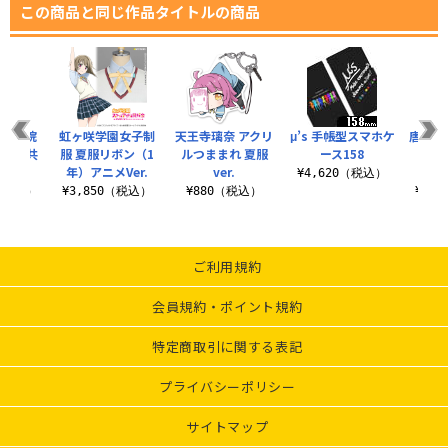
この商品と同じ作品タイトルの商品
星女学院
虹ヶ咲学園女子制
天王寺璃奈 アクリ
μ’s 手帳型スマホケ
唐 可
3年生共
服 夏服リボン（1
ルつままれ 夏服
ース158
タン
ケット
年）アニメVer.
ver.
LoveL
¥4,620（税込）
0（税込）
¥3,850（税込）
¥880（税込）
¥1,
ご利用規約
会員規約・ポイント規約
特定商取引に関する表記
プライバシーポリシー
サイトマップ