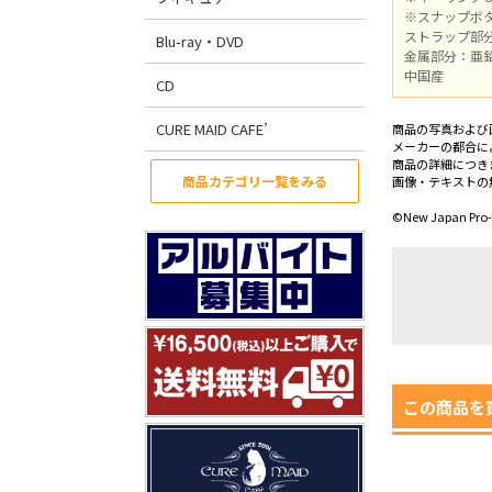
※スナップボ
ストラップ部分
Blu-ray・DVD
金属部分：亜
中国産
CD
CURE MAID CAFE’
商品の写真および
メーカーの都合に
商品の詳細につき
商品カテゴリ一覧をみる
画像・テキストの
©New Japan Pro-W
この商品を