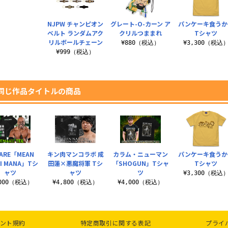
NJPW チャンピオン
グレート-O-カーン ア
パンケーキ食うか
ベルト ランダムアク
クリルつままれ
Tシャツ
リルボールチェーン
¥880（税込）
¥3,300（税込
¥999（税込）
同じ作品タイトルの商品
ARE「MEAN
キン肉マンコラボ 成
カラム・ニューマン
パンケーキ食うか
I MANA」Tシ
田蓮×悪魔将軍 Tシ
「SHOGUN」Tシャ
Tシャツ
ャツ
ャツ
ツ
¥3,300（税込
,000（税込）
¥4,800（税込）
¥4,000（税込）
ント規約
特定商取引に関する表記
プライ