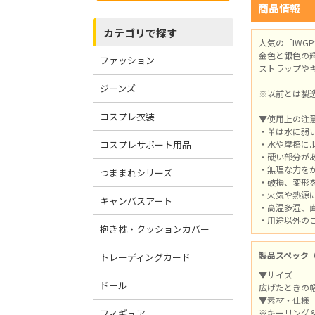
商品情報
カテゴリで探す
人気の「IW
金色と銀色の
ファッション
ストラップや
ジーンズ
※以前とは製
コスプレ衣装
▼使用上の注
・革は水に弱
コスプレサポート用品
・水や摩擦に
・硬い部分が
・無理な力を
つままれシリーズ
・破損、変形
・火気や熱源
キャンバスアート
・高温多湿、
・用途以外の
抱き枕・クッションカバー
製品スペック
トレーディングカード
▼サイズ
ドール
広げたときの幅2
▼素材・仕様
フィギュア
※キーリング