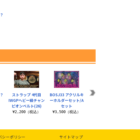
？
）
？
ストラップ 4代目
BOSJ33 アクリルキ
大岩陵平
エル
IWGPヘビー級チャン
ーホルダーセット/A
「THUNDERBOLT
× 川
ピオンベルト(26)
セット
SKULL」Tシャツ
ス
）
¥2,200（税込）
¥3,500（税込）
¥4,000（税込）
¥3
バシーポリシー
サイトマップ