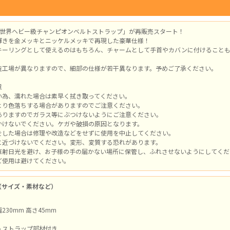
GP世界ヘビー級チャンピオンベルトストラップ」が再販売スタート！
輝きを金メッキとニッケルメッキで再現した豪華仕様！
キーリングとして使えるのはもちろん、チャームとして手首やカバンに付けることも
造工場が異なりますので、細部の仕様が若干異なります。予めご了承ください。
意
い為、濡れた場合は素早く拭き取ってください。
より色落ちする場合がありますのでご注意ください。
ありますのでガラス等にぶつけないようにご注意ください。
かけないでください。ケガや破損の原因となります。
をした場合は修理や改造などをせずに使用を中止してください。
に近づけないでください。変形、変質する恐れがあります。
直射日光を避け、お子様の手の届かない場所に保管し、ふれさせないようにしてくだ
ご使用は避けてください。
（サイズ・素材など）
30mm 高さ45mm
＆ストラップ部材付き