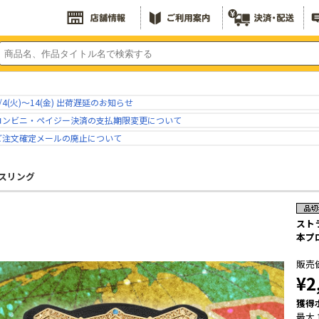
/4(火)～14(金) 出荷遅延のお知らせ
コンビニ・ペイジー決済の支払期限変更について
ご注文確定メールの廃止について
スリング
スト
本プ
販売
¥2
獲得
最大 