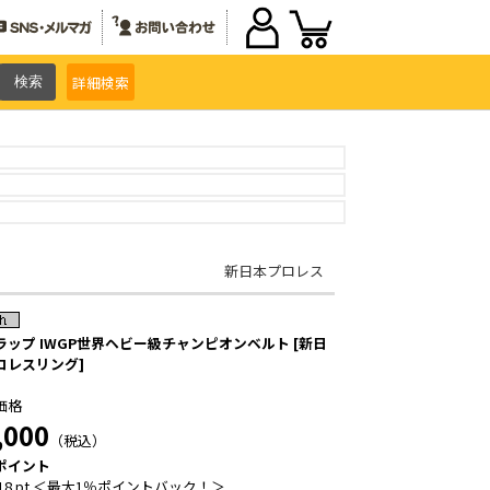
詳細
検索
新日本プロレス
ラップ IWGP世界ヘビー級チャンピオンベルト [新日
ロレスリング]
価格
,000
（税込）
ポイント
18 pt ＜最大1％ポイントバック！＞