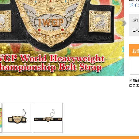
ポイ
※
こ
お
※商
届き