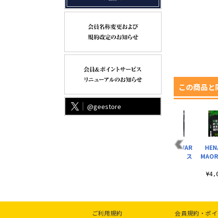
この商品と
@geestore
純一
藤田晃生 × こみきゃ
UNITED
BULLET CLUB WAR
HEN
ス
ん コラボスポーツタ
EMPIRE「KISS THE
DOGS「CREST」ス
MAOR
オル
CROWNS」..
ポー..
¥3,000（税込）
¥3,000（税込）
¥3,000（税込）
¥4
ご利用規約
会員規約・ポイ