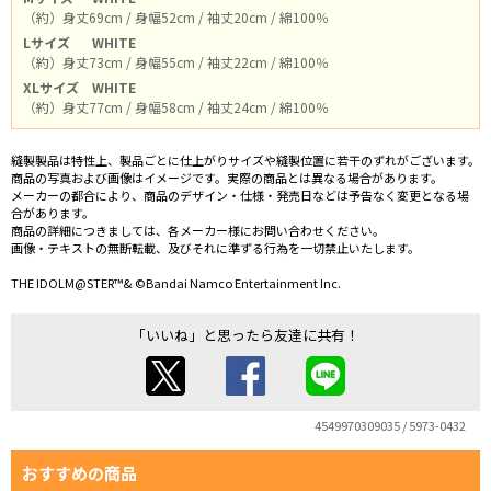
（約）身丈69cm / 身幅52cm / 袖丈20cm / 綿100％
Lサイズ
WHITE
（約）身丈73cm / 身幅55cm / 袖丈22cm / 綿100％
XLサイズ
WHITE
（約）身丈77cm / 身幅58cm / 袖丈24cm / 綿100％
縫製製品は特性上、製品ごとに仕上がりサイズや縫製位置に若干のずれがございます。
商品の写真および画像はイメージです。実際の商品とは異なる場合があります。
メーカーの都合により、商品のデザイン・仕様・発売日などは予告なく変更となる場
合があります。
商品の詳細につきましては、各メーカー様にお問い合わせください。
画像・テキストの無断転載、及びそれに準ずる行為を一切禁止いたします。
THE IDOLM@STER™& ©Bandai Namco Entertainment Inc.
「いいね」と思ったら友達に共有！
4549970309035 / 5973-0432
おすすめの商品