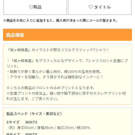
商品
タイトル
※商品をお気に入りに追加すると、再入荷が決まった際にメールが届きます。
商品情報
『城ヶ崎美嘉』のイラストが際立つフルグラフィックTシャツ！
・『城ヶ崎美嘉』をグラフィカルなデザインで、Tシャツフロント全面にプ
リント。
・肌触りが良く柔らかい着心地の、綿100％の生地を使用。
・アウターを羽織り、チラ見せすれば個性的なインナーに！
※こちらの商品はフロントのみのプリントとなります。
※全面プリントの技法上、縫い目や脇下部分に若干のカスレやプリント切
れが生じます。ご了承ください。
製品スペック（サイズ・素材など）
Sサイズ
WHITE
（約）身丈65cm / 身幅49cm / 袖丈19cm / 綿100％
Mサイズ
WHITE