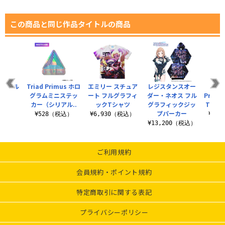
この商品と同じ作品タイトルの商品
アクリル
Triad Primus ホロ
エミリー スチュア
レジスタンスオー
★限定
まれ
グラムミニステッ
ート フルグラフィ
ダー・ネオス フル
Prim
カー（シリアル..
ックTシャツ
グラフィックジッ
Tシャ
税込）
プパーカー
¥528（税込）
¥6,930（税込）
¥3,
¥13,200（税込）
ご利用規約
会員規約・ポイント規約
特定商取引に関する表記
プライバシーポリシー