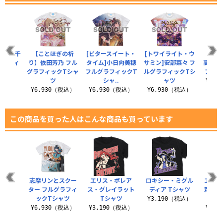
]白雪千
【ことほぎの祈
[ビタースイート・
[トワイライト・ウ
【内緒
グラフィ
り】依田芳乃 フル
タイム]小日向美穂
サミン]安部菜々 フ
高森藍
シャツ
グラフィックTシャ
フルグラフィックT
ルグラフィックTシ
フィ
ツ
シャ..
ャツ
（税込）
¥6,
¥6,930（税込）
¥6,930（税込）
¥6,930（税込）
この商品を買った人はこんな商品も買っています
志摩リンとスクー
エリス・ボレア
ロキシー・ミグル
ヱヴァ
ター フルグラフィ
ス・グレイラット
ディア Tシャツ
新劇場
ックTシャツ
Tシャツ
カぁ
¥3,190（税込）
¥6,930（税込）
¥3,190（税込）
¥3,