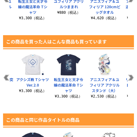
ィア＆ユ
転生王女と天才令
ユフィリア アクリ
アニスフィア＆ユ
アニ
アクリル
嬢の魔法革命 Tシ
ルつままれ
フィリア 120cmビ
道具風
（大）
ャツ
ッグタオル
マ
¥880（税込）
（税込）
¥3,300（税込）
¥4,620（税込）
¥1,
この商品を買った人はこんな商品も買っています
って唐突
アクシズ教 Tシャツ
転生王女と天才令
アニスフィア＆ユ
リコリ
ャツ
Ver.2.0
嬢の魔法革命 Tシ
フィリア アクリル
ト カ
ャツ
スタンド（大）
（税込）
¥3,300（税込）
¥3,300（税込）
¥2,530（税込）
¥3,
この商品と同じ作品タイトルの商品