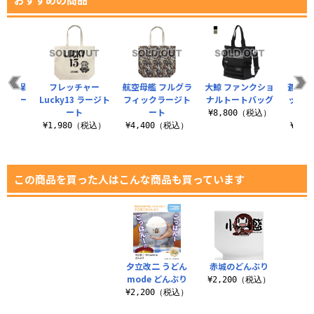
、佐世保
フレッチャー
航空母艦 フルグラ
大鯨 ファンクショ
蒼龍 
ージトー
Lucky13 ラージト
フィックラージト
ナルトートバッグ
ックラ
ート
ート
秋の
¥8,800（税込）
（税込）
¥1,980（税込）
¥4,400（税込）
¥4,
この商品を買った人はこんな商品も買っています
夕立改二 うどん
赤城のどんぶり
mode どんぶり
¥2,200（税込）
¥2,200（税込）