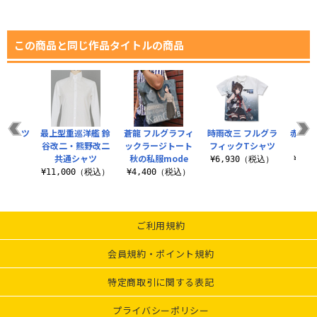
この商品と同じ作品タイトルの商品
Tシャツ
最上型重巡洋艦 鈴
蒼龍 フルグラフィ
時雨改三 フルグラ
赤城 
谷改二・熊野改二
ックラージトート
フィックTシャツ
ス
（税込）
共通シャツ
秋の私服mode
¥6,930（税込）
¥1,
¥11,000（税込）
¥4,400（税込）
ご利用規約
会員規約・ポイント規約
特定商取引に関する表記
プライバシーポリシー