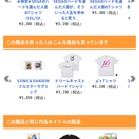
？ Tシ
★限定★SEGAのハ
SEGAのハードを選
SEGAのハードを選
そんな
ツ
ードを選んだ人間
んだ人間が、そう
んだ人間のTシャツ
働耐え
のTシャツ
いった人生を歩め
（税込）
¥3,300（税込）
（XXL/3X..
ると思う..
¥3,
¥3,300（税込）
¥3,190（税込）
この商品を買った人はこんな商品も買っています
ラージト
SONIC＆SHADOW
ドリームキャスト
μ’s Tシャツ
エルフ
ト
フルカラーマグカ
ハード Tシャツ
ルチ
¥3,190（税込）
ップ
（税込）
¥3,190（税込）
¥8
¥1,650（税込）
この商品と同じ作品タイトルの商品