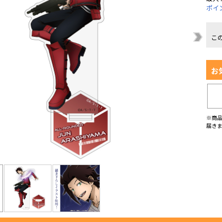
ポイ
こ
お
※商
届き