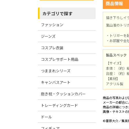
商品情報
カテゴリで探す
描き下ろしイ
ファッション
嵐山准のトリ
・トリガーを
ジーンズ
・お部屋や会
コスプレ衣装
製品スペック
コスプレサポート用品
【サイズ】
本体：（約）縦1
つままれシリーズ
台座：（約）縦3
【素材】
キャンバスアート
アクリル製
抱き枕・クッションカバー
商品の写真および
メーカーの都合に
トレーディングカード
商品の詳細につき
画像・テキストの
ドール
©葦原大介／集英
フィギュア