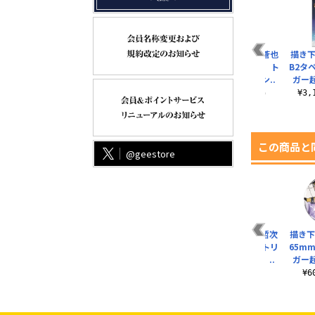
描き下ろし 風間蒼也
描き下
B2タペストリー ト
B2タ
リガー起動（オン..
ガー起
¥3,190（税込）
¥3
この商品と
@geestore
佳
描き下ろし 王子一彰
描き下ろし 烏丸京介
描き下ろし 荒船哲次
描き下
リー
100cmタペストリー
100cmタペストリー
B2タペストリー トリ
65m
.
トリガー起動（..
トリガー起動（..
ガー起動（オン）..
ガー起
¥6,050（税込）
¥6,050（税込）
¥3,190（税込）
¥