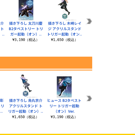
京介
描き下ろし 太刀川慶
描き下ろし 木崎レイ
迅悠一 B2タペストリ
 ト
B2タペストリー トリ
ジ アクリルスタンド
ー トリガー起動（オ
..
ガー起動（オン）..
トリガー起動（オン..
ン）Ver.
）
¥3,190（税込）
¥1,650（税込）
¥3,190（税込）
一彰
描き下ろし 烏丸京介
ヒュース B2タペスト
描き下ろし 烏丸京介
迅悠一
トリ
アクリルスタンド ト
リー トリガー起動
B2タペストリー トリ
ー ト
.
リガー起動（オン）..
（オン）Ver.
ガー起動（オン）..
）
¥1,650（税込）
¥3,190（税込）
¥3,190（税込）
¥3