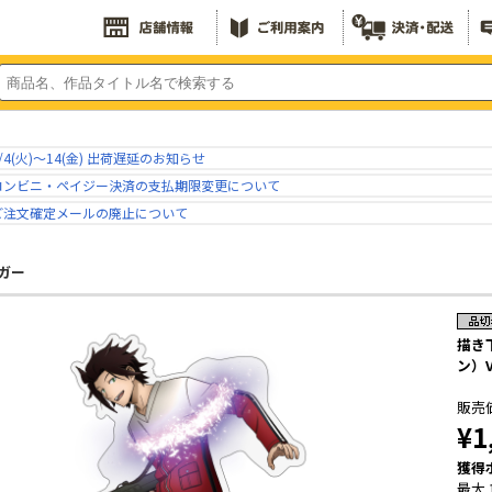
/4(火)～14(金) 出荷遅延のお知らせ
コンビニ・ペイジー決済の支払期限変更について
ご注文確定メールの廃止について
ガー
描き
ン）V
販売
¥1
獲得
最大 