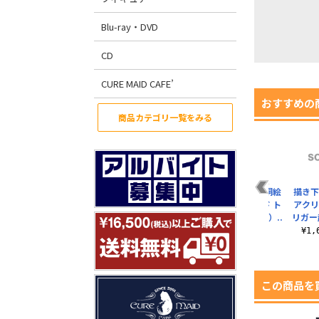
Blu-ray・DVD
CD
CURE MAID CAFE’
おすすめの
商品カテゴリ一覧をみる
人
描き下ろし 空閑遊真
描き下ろし 王子一彰
描き下ろし 小南桐絵
描き下
ト
アクリルスタンド ト
アクリルスタンド ト
アクリルスタンド ト
アクリ
..
リガー起動（オン）..
リガー起動（オン）..
リガー起動（オン）..
リガー
¥1,650（税込）
¥1,650（税込）
¥1,650（税込）
¥1
この商品を