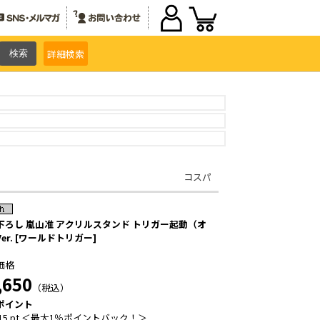
詳細
検索
コスパ
下ろし 嵐山准 アクリルスタンド トリガー起動（オ
er. [ワールドトリガー]
価格
,650
（税込）
ポイント
15 pt ＜最大1％ポイントバック！＞