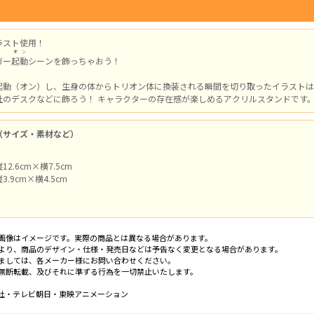
ラスト使用！
オン
ガー
起動
シーンを飾っちゃおう！
起動（オン）し、生身の体からトリオン体に換装される瞬間を切り取ったイラストは
社のデスクなどに飾ろう！ キャラクターの存在感が楽しめるアクリルスタンドです
（サイズ・素材など）
2.6cm×横7.5cm
.9cm×横4.5cm
画像はイメージです。実際の商品とは異なる場合があります。
より、商品のデザイン・仕様・発売日などは予告なく変更となる場合があります。
ましては、各メーカー様にお問い合わせください。
無断転載、及びそれに準ずる行為を一切禁止いたします。
社・テレビ朝日・東映アニメーション