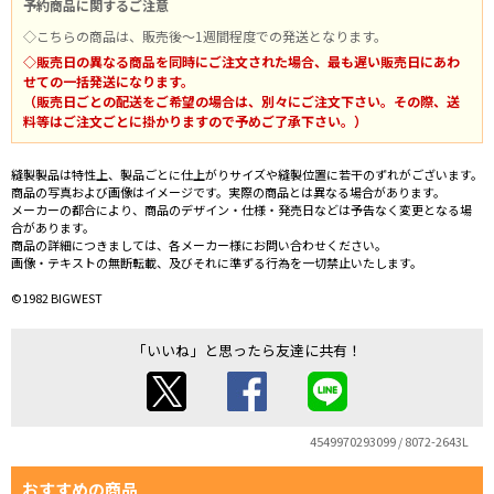
予約商品に関するご注意
◇こちらの商品は、販売後～1週間程度での発送となります。
◇販売日の異なる商品を同時にご注文された場合、最も遅い販売日にあわ
せての一括発送になります。
（販売日ごとの配送をご希望の場合は、別々にご注文下さい。その際、送
料等はご注文ごとに掛かりますので予めご了承下さい。）
縫製製品は特性上、製品ごとに仕上がりサイズや縫製位置に若干のずれがございます。
商品の写真および画像はイメージです。実際の商品とは異なる場合があります。
メーカーの都合により、商品のデザイン・仕様・発売日などは予告なく変更となる場
合があります。
商品の詳細につきましては、各メーカー様にお問い合わせください。
画像・テキストの無断転載、及びそれに準ずる行為を一切禁止いたします。
©1982 BIGWEST
「いいね」と思ったら友達に共有！
4549970293099 / 8072-2643L
おすすめの商品