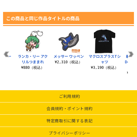
この商品と同じ作品タイトルの商品
ォッカー
ランカ・リー アク
メッサー ワッペン
マクロスプラスTシ
射手座
シャツ
リルつままれ
ャツ
Don’t 
¥2,310（税込）
（税込）
¥880（税込）
¥3,190（税込）
¥3,
ご利用規約
会員規約・ポイント規約
特定商取引に関する表記
プライバシーポリシー