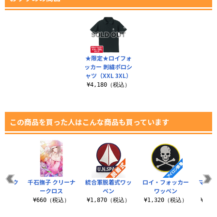
★限定★ロイフォ
ッカー 刺繍ポロシ
ャツ（XXL 3XL）
¥4,180（税込）
この商品を買った人はこんな商品も買っています
たぎ ク
千石撫子 クリーナ
統合軍脱着式ワッ
ロイ・フォッカー
マクロ
クロス
ークロス
ペン
ワッペン
ポロ
税込）
¥660（税込）
¥1,870（税込）
¥1,320（税込）
¥4,