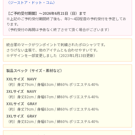
〈ジーストア・ドット・コム〉
【ご予約受付期間】～2026年6月21日（日）まで
※上記のご予約受付期間終了後も、年3～4回程度の予約受付を予定してお
ります。
（予約受付の再開は予告なく終了させて頂く場合がございます）
統合軍のマークがワンポイントで刺繍されたポロシャツです。
さりげない主張で、他のアイテムとも合わせやすいです。
※デザインを一部変更しました（2023年1月13日更新）
製品スペック（サイズ・素材など）
XXLサイズ
NAVY
（約）身丈79cm / 身幅63cm / 綿60％ ポリエステル40％
3XLサイズ
NAVY
（約）身丈82cm / 身幅67cm / 綿60％ ポリエステル40％
XXLサイズ
GRAY
（約）身丈79cm / 身幅63cm / 綿60％ ポリエステル40％
3XLサイズ
GRAY
（約）身丈82cm / 身幅67cm / 綿60％ ポリエステル40％