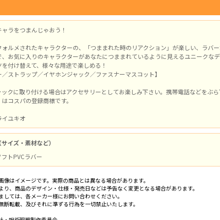
キャラをつまんじゃおう！
フォルメされたキャラクターの、「つままれた時のリアクション」が楽しい、ラバー
で、お気に入りのキャラクターがあなたにつままれているように見えるユニークなデ
ツを付け替えて、様々な用途で楽しめる！
ー／ストラップ／イヤホンジャック／ファスナーマスコット】
ャックに取り付ける場合はアクセサリーとしてお楽しみ下さい。携帯電話などをぶら
」はコスパの登録商標です。
ライユキオ
（サイズ・素材など）
 ソフトPVCラバー
画像はイメージです。実際の商品とは異なる場合があります。
より、商品のデザイン・仕様・発売日などは予告なく変更となる場合があります。
ましては、各メーカー様にお問い合わせください。
無断転載、及びそれに準ずる行為を一切禁止いたします。
社・呪術廻戦製作委員会