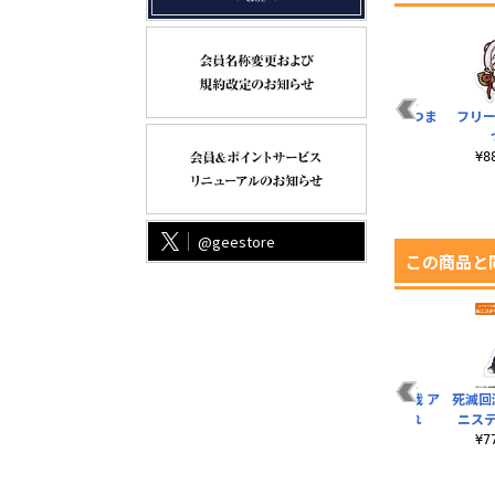
ま
花御 アクリルつまま
禪院 真希 つままれ
五条 悟 アクリルつま
フリー
れ
まれ
¥770（税込）
¥880（税込）
¥880（税込）
¥
@geestore
この商品と
ョル
七海 建人 Tシャツ
虎杖 悠仁「悪いけど
死滅回游 禪院 直哉 ア
死滅回
まだ死ぬわけにはい
クリルつままれ
ニス
¥3,190（税込）
かねぇんだわ」セリ
¥880（税込）
¥
フ..
¥1,650（税込）