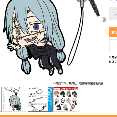
こ
お
※商
届き