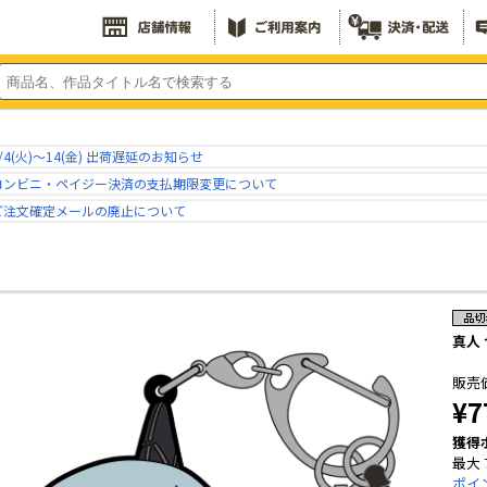
/4(火)～14(金) 出荷遅延のお知らせ
コンビニ・ペイジー決済の支払期限変更について
ご注文確定メールの廃止について
真人 
販売
¥7
獲得
最大 
ポイ