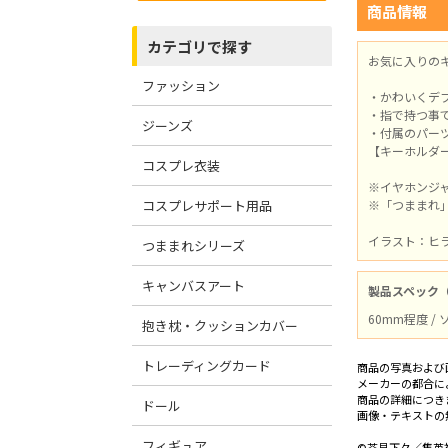
商品情報
カテゴリで探す
お気に入りの
ファッション
・かわいくデ
・指で持つ事
ジーンズ
・付属のパー
【キーホルダ
コスプレ衣装
※イヤホンジ
コスプレサポート用品
※「つままれ
イラスト：ヒ
つままれシリーズ
キャンバスアート
製品スペック
60mm程度 /
抱き枕・クッションカバー
トレーディングカード
商品の写真および
メーカーの都合に
商品の詳細につき
ドール
画像・テキストの
フィギュア
©芥見下々／集英