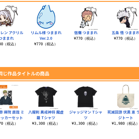
レン アクリル
リムル様 つままれ
宿儺 つままれ
五条 悟 つまま
つままれ
Ver.2.0
¥770（税込）
¥770（税込）
880（税込）
¥770（税込）
同じ作品タイトルの商品
游 禪院 直哉 ミ
八握剣 異戒神将 魔虚
ジャッジマン Tシャ
死滅回游 伏黒 恵 
テッカーセット
羅 Tシャツ
ツ
ジトート
770（税込）
¥3,300（税込）
¥3,300（税込）
¥1,980（税込