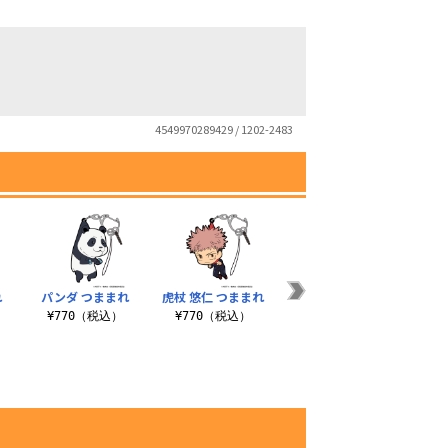
4549970289429 / 1202-2483
れ
パンダ つままれ
虎杖 悠仁 つままれ
七海 建人 つままれ
伏黒
¥770（税込）
¥770（税込）
¥770（税込）
¥