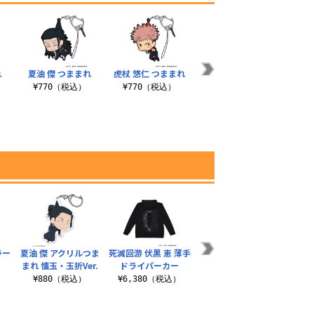
れ
夏油 傑 つままれ
虎杖 悠仁 つままれ
伏黒 恵 つままれ
狗巻
¥770（税込）
¥770（税込）
¥770（税込）
¥
ラー
夏油 傑 アクリルつま
死滅回游 伏黒 恵 薄手
獄門疆 Tシャツ
渋谷事
まれ 懐玉・玉折Ver.
ドライパーカー
ルカ
¥3,300（税込）
）
¥880（税込）
¥6,380（税込）
¥2