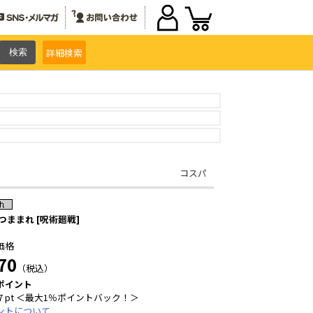
詳細
検索
コスパ
つままれ [呪術廻戦]
価格
70
（税込）
ポイント
7 pt ＜最大1％ポイントバック！＞
ントについて