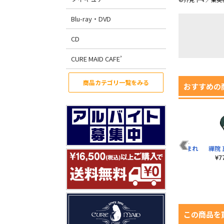
Blu-ray・DVD
CD
CURE MAID CAFE’
商品カテゴリ一覧をみる
おすすめの
夏油 傑 つままれ
釘崎 野薔薇 つままれ
禪院 
¥770（税込）
¥770（税込）
¥
この商品を