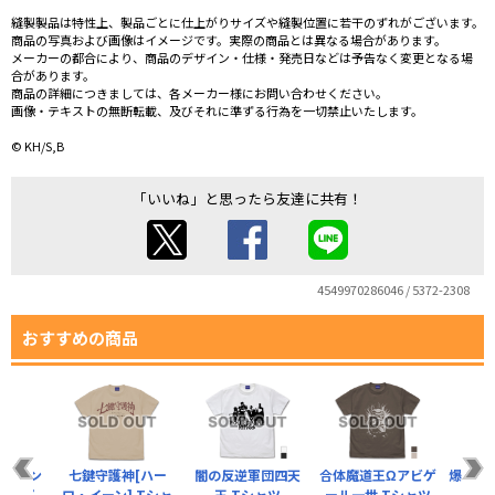
縫製製品は特性上、製品ごとに仕上がりサイズや縫製位置に若干のずれがございます。
商品の写真および画像はイメージです。実際の商品とは異なる場合があります。
メーカーの都合により、商品のデザイン・仕様・発売日などは予告なく変更となる場
合があります。
商品の詳細につきましては、各メーカー様にお問い合わせください。
画像・テキストの無断転載、及びそれに準ずる行為を一切禁止いたします。
© KH/S,B
「いいね」と思ったら友達に共有！
4549970286046 / 5372-2308
おすすめの商品
層ステン
七鍵守護神[ハー
闇の反逆軍団四天
合体魔道王Ωアビゲ
爆霊地獄
カップ
ロ・イーン] Tシャ
王 Tシャツ
ール一世 Tシャツ