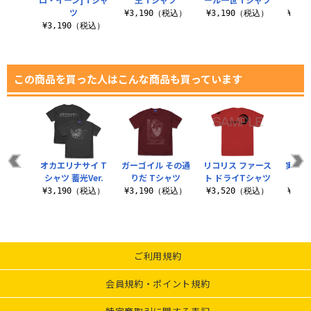
ツ
（税込）
¥3,190（税込）
¥3,190（税込）
¥3,
¥3,190（税込）
この商品を買った人はこんな商品も買っています
シャツ
オカエリナサイ T
ガーゴイル その通
リコリス ファース
実物大
シャツ 蓄光Ver.
りだ Tシャツ
ト ドライTシャツ
（税込）
¥3,190（税込）
¥3,190（税込）
¥3,520（税込）
¥3,
ご利用規約
会員規約・ポイント規約