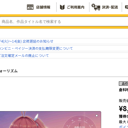
/4(火)～14(金) 出荷遅延のお知らせ
コンビニ・ペイジー決済の支払期限変更について
ご注文確定メールの廃止について
ォーリズム
倉科
販売
¥8
獲得
最大 
ポイ