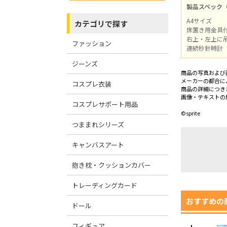
製品スペック
A4サイズ
カテゴリで探す
床置き用金具
右上・左上に
ファッション
連続秒針時計
ジーンズ
商品の写真および
メーカーの都合に
コスプレ衣装
商品の詳細につき
画像・テキストの
コスプレサポート用品
©sprite
つままれシリーズ
キャンバスアート
抱き枕・クッションカバー
トレーディングカード
おすすめの
ドール
フィギュア