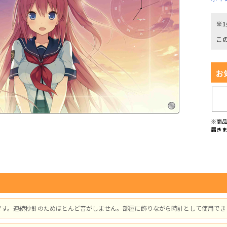
※
こ
お
※商
届き
です。連続秒針のためほとんど音がしません。部屋に飾りながら時計として使用でき