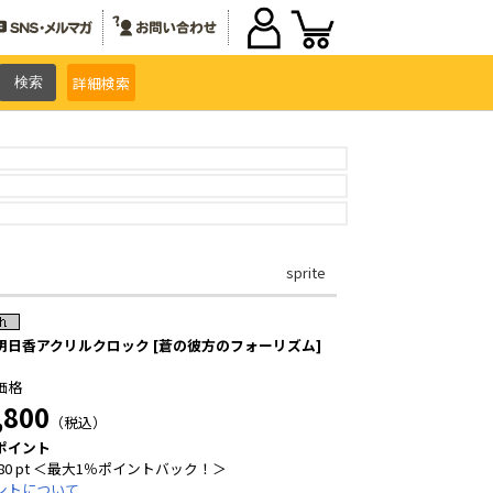
詳細
検索
sprite
明日香アクリルクロック [蒼の彼方のフォーリズム]
価格
,800
（税込）
ポイント
80 pt ＜最大1％ポイントバック！＞
ントについて