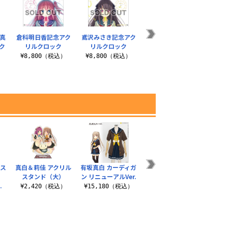
真
倉科明日香記念アク
鳶沢みさき記念アク
鳶沢みさきアクリル
ク
リルクロック
リルクロック
クロック
¥8,800（税込）
¥8,800（税込）
¥8,800（税込）
）
ルス
真白＆莉佳 アクリル
有坂真白 カーディガ
鳶沢みさき アクリル
空を駆
スタンド（大）
ン リニューアルVer.
マルチキーホルダー
佳 
.
¥2,420（税込）
¥15,180（税込）
¥880（税込）
）
¥4