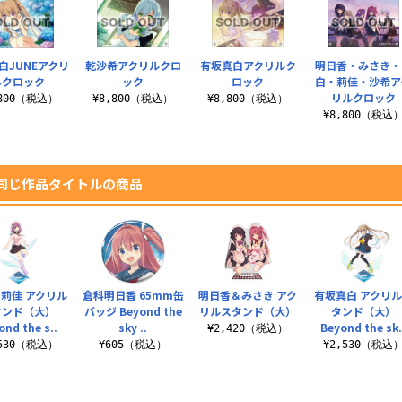
白JUNEアクリ
乾沙希アクリルクロ
有坂真白アクリルク
明日香・みさき・
ルクロック
ック
ロック
白・莉佳・沙希ア
リルクロック
,800（税込）
¥8,800（税込）
¥8,800（税込）
¥8,800（税込
同じ作品タイトルの商品
莉佳 アクリル
倉科明日香 65mm缶
明日香＆みさき アク
有坂真白 アクリ
タンド（大）
バッジ Beyond the
リルスタンド（大）
タンド（大）
ond the s..
sky ..
Beyond the sk.
¥2,420（税込）
,530（税込）
¥605（税込）
¥2,530（税込