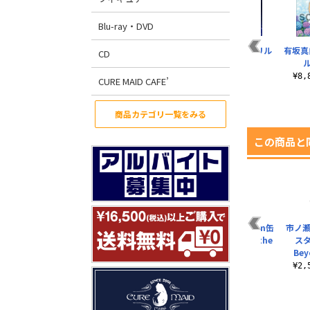
Blu-ray・DVD
明日香・みさき・真
市ノ瀬莉佳アクリル
有坂真
CD
白・莉佳アクリルク
クロック
ロック
¥8,800（税込）
¥8
CURE MAID CAFE’
¥8,800（税込）
商品カテゴリ一覧をみる
この商品と
リ
★限定★五島うどん
倉科明日香 パスケー
市ノ瀬莉佳 65mm缶
市ノ瀬
ト
しまや限定 有坂真白
ス（ナスカン付き）
バッジ Beyond the
ス
帰
アクリルスタンド ..
sky ..
Bey
¥1,650（税込）
¥1,650（税込）
¥605（税込）
¥2