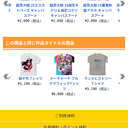
8加古野
超昂大戦 23エスカ
超昂大戦 16滅忍キ
超昂大戦 15翼竜剣
超昂大
ャンバス
トパーズ キャンバ
クリ＆滅忍コテツ
聖アカネ キャンバ
ゲル 
ト
スアート
キャンバスアート
スアート
（税込）
¥2,090（税込）
¥2,090（税込）
¥2,090（税込）
¥2,
この商品と同じ作品タイトルの商品
＝ナクア
菊千代 Tシャツ
ドーナドーナ フル
ランスヒストリー
ハニ
ャツ
グラフィックTシャ
Tシャツ
¥3,190（税込）
¥3,
ツ
（税込）
¥3,190（税込）
¥6,600（税込）
ご利用規約
会員規約・ポイント規約