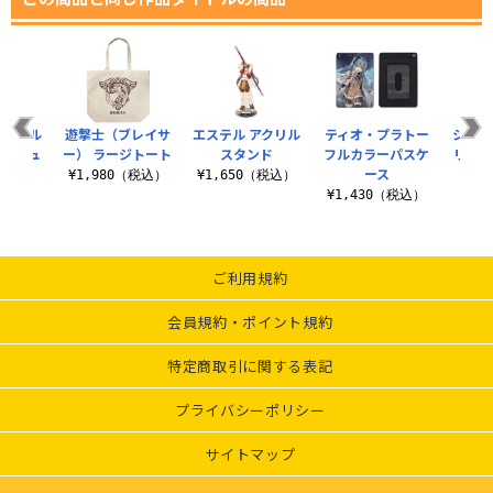
アクリル
遊撃士（ブレイサ
エステル アクリル
ティオ・プラトー
シェラ
フィギュ
ー） ラージトート
スタンド
フルカラーパスケ
リルブ
ース
¥1,980（税込）
¥1,650（税込）
税込）
¥1,430（税込）
¥8
ご利用規約
会員規約・ポイント規約
特定商取引に関する表記
プライバシーポリシー
サイトマップ