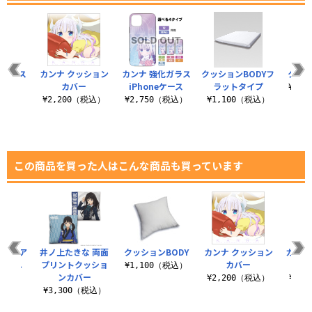
化ガラス
カンナ クッション
カンナ 強化ガラス
クッションBODYフ
クッシ
eケース
カバー
iPhoneケース
ラットタイプ
¥1,
（税込）
¥2,200（税込）
¥2,750（税込）
¥1,100（税込）
この商品を買った人はこんな商品も買っています
ール ア
井ノ上たきな 両面
クッションBODY
カンナ クッション
カンナ
ままれ
プリントクッショ
カバー
¥1,100（税込）
ンカバー
税込）
¥2,200（税込）
¥2,
¥3,300（税込）