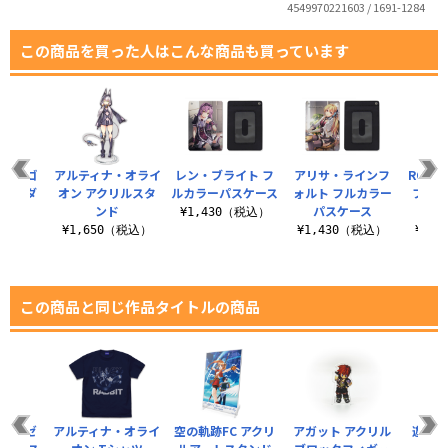
4549970221603 / 1691-1284
この商品を買った人はこんな商品も買っています
ン ロゴ
アルティナ・オライ
レン・ブライト フ
アリサ・ラインフ
ROUND
ーホルダ
オン アクリルスタ
ルカラーパスケース
ォルト フルカラー
フル
ンド
パスケース
¥1,430（税込）
（税込）
¥1,650（税込）
¥1,430（税込）
¥1,
この商品と同じ作品タイトルの商品
クラウゼ
アルティナ・オライ
空の軌跡FC アクリ
アガット アクリル
遊撃士