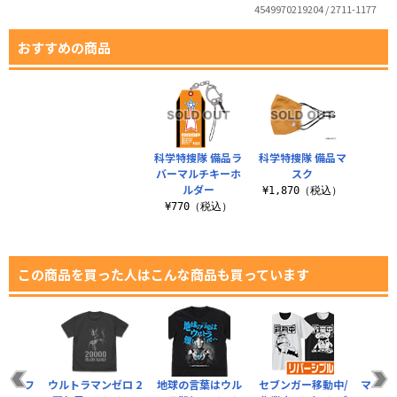
4549970219204 / 2711-1177
おすすめの商品
科学特捜隊 備品ラ
科学特捜隊 備品マ
バーマルチキーホ
スク
ルダー
¥1,870（税込）
¥770（税込）
この商品を買った人はこんな商品も買っています
備隊 フ
ウルトラマンゼロ 2
地球の言葉はウル
セブンガー移動中/
マフテ