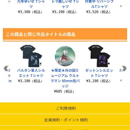
ョナルト
万年早いぜ Tシャ
トラ難しいぜ Tシ
作業中 リバーシブ
ン
ック
ツ
ャツ
ルTシャツ
¥3,
（税込）
¥3,300（税込）
¥3,190（税込）
¥3,520（税込）
この商品と同じ作品タイトルの商品
光の国ミ
バルタン星人シル
★限定★光の国ミ
ゼットンシルエッ
カプセ
 ウルト
エット Tシャツ
ュージアム ウルト
ト Tシャツ
ラ
65mm
ラマン 65mm缶バ
¥3,190（税込）
¥3,190（税込）
¥3,
..
ッジ
税込）
¥605（税込）
ご利用規約
会員規約・ポイント規約