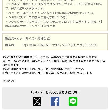
・ショルダー用のベルトは取り付け取り外しができ、その日の気分や服装
で、好きな使い方を選べます。
・ペットボトルや折りたたみ傘などを収納可能な側面ポケットつき。
・カギやパスケースの携帯に便利なDカンつき。
・マジックテープつきのモールシステムをフロントと両サイドに搭載。付
属品や脱着式ワッペンを付けられます。
製品スペック（サイズ・素材など）
BLACK
（約）縦36cm 横30cm マチ17.5cm / ポリエステル 100％
商品の写真および画像はイメージです。実際の商品とは異なる場合があります。
メーカーの都合により、商品のデザイン・仕様・発売日などは予告なく変更となる場
合があります。
商品の詳細につきましては、各メーカー様にお問い合わせください。
画像・テキストの無断転載、及びそれに準ずる行為を一切禁止いたします。
©円谷プロ
「いいね」と思ったら友達に共有！