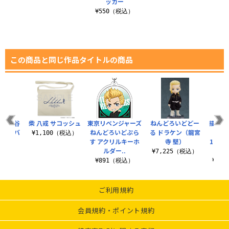
ッカー
¥550（税込）
この商品と同じ作品タイトルの商品
 三ツ谷
柴 八戒 サコッシュ
東京リベンジャーズ
ねんどろいどどー
描き下
ョンカバ
ねんどろいどぷら
る ドラケン（龍宮
道＆
¥1,100（税込）
す アクリルキーホ
寺 堅）
100
ルダー..
（税込）
¥7,225（税込）
¥891（税込）
¥6,
ご利用規約
会員規約・ポイント規約