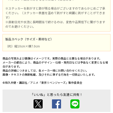
※ステッカーを剥がすと跡が残る場合がございますのであらかじめご了承
ください。（ステッカー表面を温めて剥がすと綺麗に剥がすことができま
す）
※直射日光や水流に長時間当て続けるのは、変色や品質低下に繋がります
のでお避けください。
製品スペック（サイズ・素材など）
（約）縦10cm×横7.0cm
商品の写真および画像はイメージです。実際の商品とは異なる場合があります。
メーカーの都合により、商品のデザイン・仕様・発売日などは予告なく変更となる場
合があります。
商品の詳細につきましては、各メーカー様にお問い合わせください。
画像・テキストの無断転載、及びそれに準ずる行為を一切禁止いたします。
©和久井健・講談社／アニメ「東京リベンジャーズ」製作委員会
「いいね」と思ったら友達に共有！