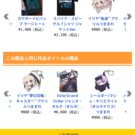
rand
カウボーイビバッ
スパイク・スピー
イリヤ“転身” アク
イリヤ
ーチャー/
プ ラージトート
ゲル Tシャツ ジャ
リルつままれ
セイバ
 フ..
ケットVer.
アクリ
¥1,980（税込）
¥880（税込）
（税込）
¥3,190（税込）
¥8
この商品と同じ作品タイトルの商品
いどどー
イリヤ“夢幻召喚：
Fate/Grand
シールダー/マシ
バーサ
ー/マシ
キャスター” アクリ
Order ジャンヌ・
ュ・キリエライト
ガン 
エライト
ルつままれ
ダルク［オルタ］..
〔オルテナウス〕
ッ
..
つままれ
¥880（税込）
¥6,600（税込）
¥6,
（税込）
¥990（税込）
ご利用規約