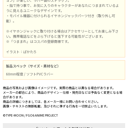
ョン」が楽しい、ラバー製のストラップ。
・指で持つ事で、お気に入りのキャラクターがあなたにつままれているよ
うに見えるユニークなデザインです。
・モバイル機器に付けられるイヤホンジャックパーツ付き（取り外し可
能）。
※イヤホンジャックに取り付ける場合はアクセサリーとしてお楽しみ下さ
い。携帯電話などをぶら下げると落下する可能性がございます。
※「つままれ」はコスパの登録商標です。
イラスト：ぱかたろ
製品スペック（サイズ・素材など）
60mm程度 / ソフトPVCラバー
商品の写真および画像はイメージです。実際の商品とは異なる場合があります。
メーカーの都合により、商品のデザイン・仕様・発売日などは予告なく変更となる場
合があります。
商品の詳細につきましては、各メーカー様にお問い合わせください。
画像・テキストの無断転載、及びそれに準ずる行為を一切禁止いたします。
©TYPE-MOON / FGO6 ANIME PROJECT