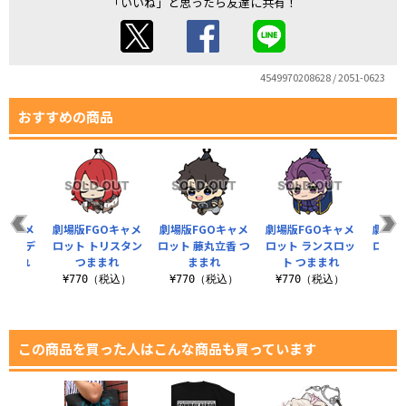
「いいね」と思ったら友達に共有！
4549970208628 / 2051-0623
おすすめの商品
Oキャメ
劇場版FGOキャメ
劇場版FGOキャメ
劇場版FGOキャメ
劇場版
ジマンデ
ロット トリスタン
ロット 藤丸立香 つ
ロット ランスロッ
ロット
つままれ
つままれ
ままれ
ト つままれ
ン
税込）
¥770（税込）
¥770（税込）
¥770（税込）
¥7
この商品を買った人はこんな商品も買っています