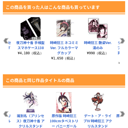
この商品を買った人はこんな商品も買っています
プリンセ
夜刀神十香 手帳型
時崎狂三 ネコミミ
時崎狂三 艶姿Ver.
デート
十香 T
スマホケース138
Ver. フルカラーマ
湯のみ
ブIV
ツ
グカップ
両面フ
¥4,180（税込）
¥990（税込）
ッ
（税込）
¥1,650（税込）
¥6,
この商品と同じ作品タイトルの商品
 アクリ
識別名〈プリンセ
原作版 時崎狂三
デート・ア・ライ
原作版 
キーホル
ス〉夜刀神十香 ア
100cmタペストリ
ブIV 時崎狂三 アク
タペ
ー
クリルスタンド
ー バニーガール
リルスタンド
V