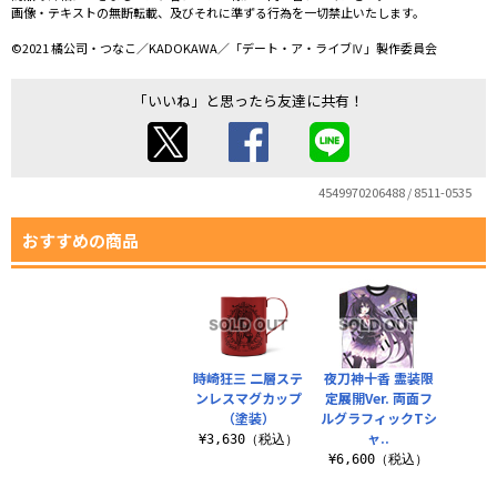
画像・テキストの無断転載、及びそれに準ずる行為を一切禁止いたします。
©2021 橘公司・つなこ／KADOKAWA／「デート・ア・ライブⅣ」製作委員会
「いいね」と思ったら友達に共有！
4549970206488 / 8511-0535
おすすめの商品
時崎狂三 二層ステ
夜刀神十香 霊装限
ンレスマグカップ
定展開Ver. 両面フ
（塗装）
ルグラフィックTシ
ャ..
¥3,630（税込）
¥6,600（税込）