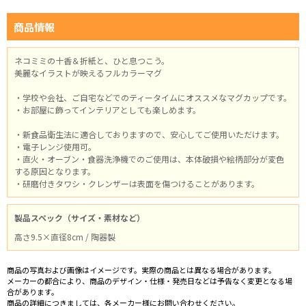
商品情報
ネコミミの十香＆折紙と、ひと息つこう。
美麗なイラストが映えるフルカラーマグ
・学校や会社、ご自宅などでのティータイムにオススメなマグカップです。
・お部屋に飾ってインテリアとしても楽しめます。
・新食品衛生法に適合しておりますので、安心してご使用いただけます。
・電子レンジ使用可。
・直火・オーブン・食器洗浄機でのご使用は、本体破損や絵柄部分が変色
する原因となります。
・研磨付きタワシ・クレンザーは表面を傷つけることがあります。
製品スペック（サイズ・素材など）
高さ9.5×直径8cm / 陶器製
商品の写真および画像はイメージです。実際の商品とは異なる場合があります。
メーカーの都合により、商品のデザイン・仕様・発売日などは予告なく変更となる場
合があります。
商品の詳細につきましては、各メーカー様にお問い合わせください。