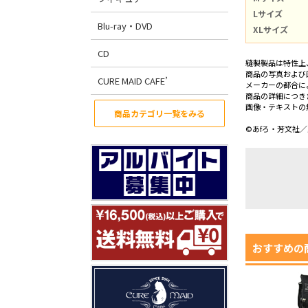
Lサイズ
Blu-ray・DVD
XLサイズ
CD
縫製製品は特性上
商品の写真および
CURE MAID CAFE’
メーカーの都合に
商品の詳細につき
画像・テキストの
商品カテゴリ一覧をみる
©あfろ・芳文社
おすすめの