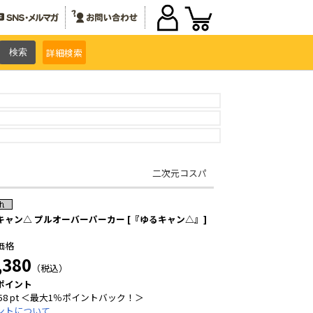
詳細
検索
二次元コスパ
キャン△ プルオーバーパーカー [『ゆるキャン△』]
価格
,380
（税込）
ポイント
58 pt ＜最大1％ポイントバック！＞
ントについて