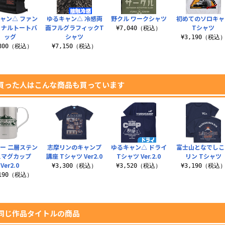
ャン△ ファン
ゆるキャン△ 冷感両
野クル ワークシャツ
初めてのソロキャ
ョナルトートバ
面フルグラフィックT
Tシャツ
¥7,040（税込）
ッグ
シャツ
¥3,190（税込
,800（税込）
¥7,150（税込）
買った人はこんな商品も買っています
ー 二層ステン
志摩リンのキャンプ
ゆるキャン△ ドライ
富士山となでしこ
スマグカップ
講座 Tシャツ Ver2.0
Tシャツ Ver.2.0
リン Tシャツ
Ver2.0
¥3,300（税込）
¥3,520（税込）
¥3,190（税込
,190（税込）
同じ作品タイトルの商品