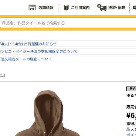
/4(火)～14(金) 出荷遅延のお知らせ
コンビニ・ペイジー決済の支払期限変更について
ご注文確定メールの廃止について
△』
ゆる
販売
¥6
獲得
最大 
ポイ