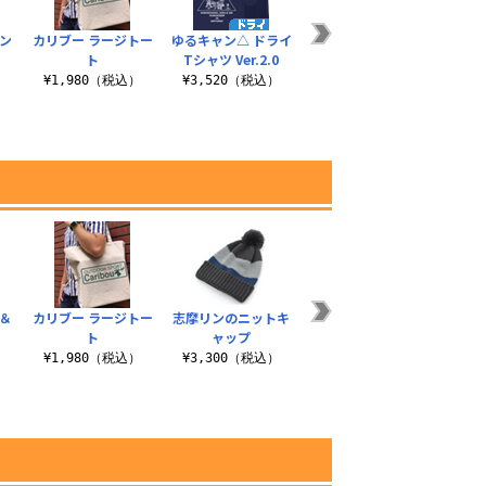
ン
カリブー ラージトー
ゆるキャン△ ドライ
INDOORなでしこ T
ト
Tシャツ Ver.2.0
シャツ
）
¥1,980（税込）
¥3,520（税込）
¥3,190（税込）
＆
カリブー ラージトー
志摩リンのニットキ
なでしこ 3DVIEW T
野ク
ト
ャップ
シャツ
）
¥1,980（税込）
¥3,300（税込）
¥3,190（税込）
¥3