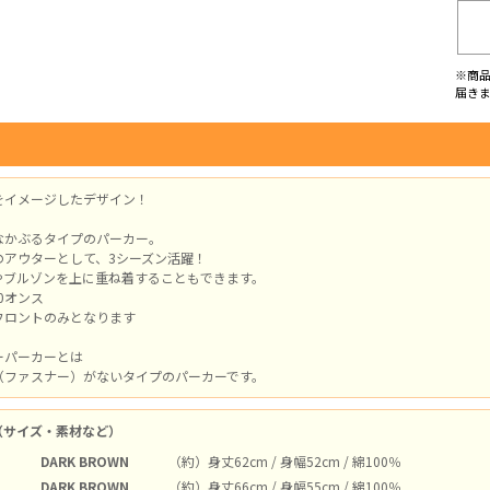
※商
届き
をイメージしたデザイン！
なかぶるタイプのパーカー。
のアウターとして、3シーズン活躍！
やブルゾンを上に重ね着することもできます。
0オンス
フロントのみとなります
ーパーカーとは
ファスナー）がないタイプのパーカーです。
（サイズ・素材など）
DARK BROWN
（約）身丈62cm / 身幅52cm / 綿100％
DARK BROWN
（約）身丈66cm / 身幅55cm / 綿100％