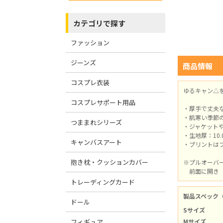
カテゴリで探す
ファッション
ジーンズ
商品情報
コスプレ衣装
ゆるキャン△
コスプレサポート用品
・厚手で丈夫
・肌寒い季節
つままれシリーズ
・ジャケット
・生地厚：10.
キャンバスアート
・プリントは
抱き枕・クッションカバー
※プルオーバ
前面に開き（
トレーディングカード
製品スペック
ドール
Sサイズ
フィギュア
Mサイズ