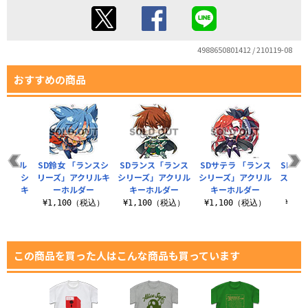
4988650801412 / 210119-08
おすすめの商品
＆エール
SD鈴女 「ランスシ
SDランス「ランス
SDサテラ 「ランス
SDリ
ランスシ
リーズ」アクリルキ
シリーズ」アクリル
シリーズ」アクリル
スシリ
クリルキ
ーホルダー
キーホルダー
キーホルダー
ルキ
.
¥1,100（税込）
¥1,100（税込）
¥1,100（税込）
¥1,
（税込）
この商品を買った人はこんな商品も買っています