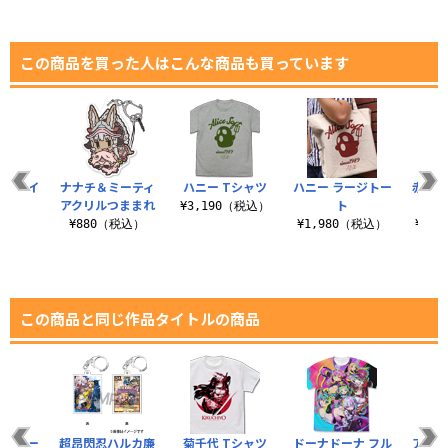
この商品を買った人はこんな商品も買っています
 ドライ
ナナチ＆ミーティ
ハニー Tシャツ
ハニー ラージトー
赤フロ
ャツ
アクリルつままれ
ト
¥3,190（税込）
（税込）
¥880（税込）
¥1,980（税込）
¥3,
この商品と同じ作品タイトルの商品
ージトー
超昂閃忍ハルカ廉
菊千代 Tシャツ
ドーナドーナ フル
アト