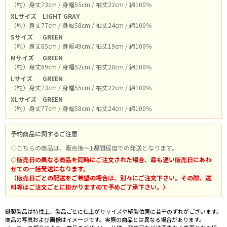
（約）身丈73cm / 身幅55cm / 袖丈22cm / 綿100％
XLサイズ
LIGHT GRAY
（約）身丈77cm / 身幅58cm / 袖丈24cm / 綿100％
Sサイズ
GREEN
（約）身丈65cm / 身幅49cm / 袖丈19cm / 綿100％
Mサイズ
GREEN
（約）身丈69cm / 身幅52cm / 袖丈20cm / 綿100％
Lサイズ
GREEN
（約）身丈73cm / 身幅55cm / 袖丈22cm / 綿100％
XLサイズ
GREEN
（約）身丈77cm / 身幅58cm / 袖丈24cm / 綿100％
予約商品に関するご注意
◇こちらの商品は、販売後～1週間程度での発送となります。
◇販売日の異なる商品を同時にご注文された場合、最も遅い販売日にあわ
せての一括発送になります。
（販売日ごとの配送をご希望の場合は、別々にご注文下さい。その際、送
料等はご注文ごとに掛かりますので予めご了承下さい。）
縫製製品は特性上、製品ごとに仕上がりサイズや縫製位置に若干のずれがございます。
商品の写真および画像はイメージです。実際の商品とは異なる場合があります。