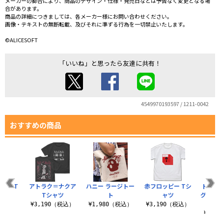
メーカーの都合により、商品のデザイン・仕様・発売日などは予告なく変更となる場
合があります。
商品の詳細につきましては、各メーカー様にお問い合わせください。
画像・テキストの無断転載、及びそれに準ずる行為を一切禁止いたします。
©ALICESOFT
「いいね」と思ったら友達に共有！
4549970193597 / 1211-0042
おすすめの商品
ヤー T
アトラク＝ナクア
ハニー ラージトー
赤フロッピー Tシ
ドーナ
ツ
Tシャツ
ト
ャツ
グラフ
（税込）
¥3,190（税込）
¥1,980（税込）
¥3,190（税込）
¥6,