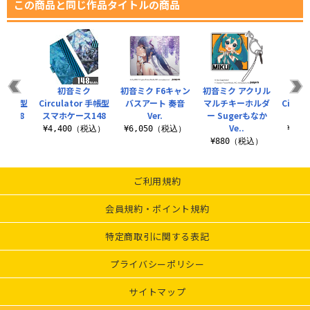
この商品と同じ作品タイトルの商品
ミク
初音ミク
初音ミク F6キャン
初音ミク アクリル
初
or 手帳型
Circulator 手帳型
バスアート 奏音
マルチキーホルダ
Circu
ス138
スマホケース148
Ver.
ー Sugerもなか
ス
Ve..
（税込）
¥4,400（税込）
¥6,050（税込）
¥3,
¥880（税込）
ご利用規約
会員規約・ポイント規約
特定商取引に関する表記
プライバシーポリシー
サイトマップ