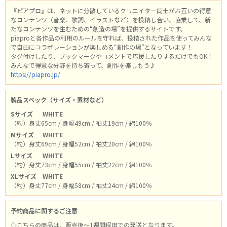
『ピアプロ』は、ネットに分散しているクリエイター同士がお互いの得意
なコンテンツ（音楽、歌詞、イラストなど）を投稿し合い、協業して、新
たなコンテンツを生むための“創造の場”を提供するサイトです。
piaproと各作品の利用のルールを守れば、投稿された作品を使ってみんな
で自由にコラボレーションが楽しめる“創作の場”となっています！
タグ付けしたり、ブックマークやコメントで応援したりするだけでもOK！
みんなで得意な分野を持ち寄って、創作を楽しもう♪
https://piapro.jp/
製品スペック（サイズ・素材など）
Sサイズ
WHITE
（約）身丈65cm / 身幅49cm / 袖丈19cm / 綿100％
Mサイズ
WHITE
（約）身丈69cm / 身幅52cm / 袖丈20cm / 綿100％
Lサイズ
WHITE
（約）身丈73cm / 身幅55cm / 袖丈22cm / 綿100％
XLサイズ
WHITE
（約）身丈77cm / 身幅58cm / 袖丈24cm / 綿100％
予約商品に関するご注意
◇こちらの商品は、販売後～1週間程度での発送となります。