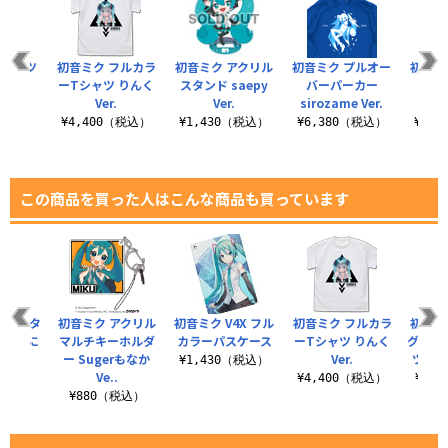
Tシャツ
初音ミク フルカラ
初音ミク アクリル
初音ミク プルオー
初音ミ
 Ver.
ーTシャツ りんく
スタンド saepy
バーパーカー
ーパ
Ver.
Ver.
sirozame Ver.
sae
（税込）
¥4,400（税込）
¥1,430（税込）
¥6,380（税込）
¥1,
この商品を買った人はこんな商品も買っています
00cmタ
初音ミク アクリル
初音ミク V4X フル
初音ミク フルカラ
初音ミ
 松うに
マルチキーホルダ
カラーパスケース
ーTシャツ りんく
グラフ
.
ー Sugerもなか
Ver.
ツ しの
¥1,430（税込）
Ve..
（税込）
¥4,400（税込）
¥6,
¥880（税込）