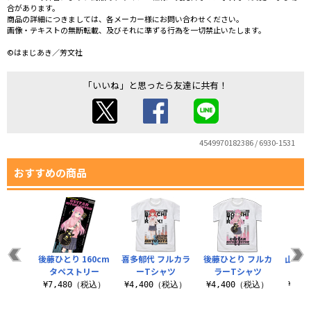
合があります。
商品の詳細につきましては、各メーカー様にお問い合わせください。
画像・テキストの無断転載、及びそれに準ずる行為を一切禁止いたします。
©はまじあき／芳文社
「いいね」と思ったら友達に共有！
4549970182386 / 6930-1531
おすすめの商品
後藤ひとり 160cm
喜多郁代 フルカラ
後藤ひとり フルカ
山田リ
タペストリー
ーTシャツ
ラーTシャツ
ラ
¥7,480（税込）
¥4,400（税込）
¥4,400（税込）
¥4,