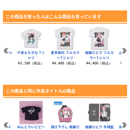
この商品を買った人はこんな商品も買っています
んのジャ
千束＆たきな Tシ
喜多郁代 フルカラ
後藤ひとり フルカ
山田リ
ジ
ャツ
ーTシャツ
ラーTシャツ
ラ
0（税込）
¥3,190（税込）
¥4,400（税込）
¥4,400（税込）
¥4,
この商品と同じ作品タイトルの商品
 ディス
ねんどろいどどー
描き下ろし 後藤ひ
後藤ひとり 手帳型
描き下