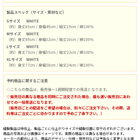
製品スペック（サイズ・素材など）
Sサイズ
WHITE
（約）身丈65cm / 身幅49cm / 袖丈19cm / 綿100％
Mサイズ
WHITE
（約）身丈69cm / 身幅52cm / 袖丈20cm / 綿100％
Lサイズ
WHITE
（約）身丈73cm / 身幅55cm / 袖丈22cm / 綿100％
XLサイズ
WHITE
（約）身丈77cm / 身幅58cm / 袖丈24cm / 綿100％
予約商品に関するご注意
◇こちらの商品は、販売後～1週間程度での発送となります。
◇販売日の異なる商品を同時にご注文された場合、最も遅い販売日にあわ
せての一括発送になります。
（販売日ごとの配送をご希望の場合は、別々にご注文下さい。その際、送
料等はご注文ごとに掛かりますので予めご了承下さい。）
縫製製品は特性上、製品ごとに仕上がりサイズや縫製位置に若干のずれがございます。
商品の写真および画像はイメージです。実際の商品とは異なる場合があります。
メーカーの都合により、商品のデザイン・仕様・発売日などは予告なく変更となる場