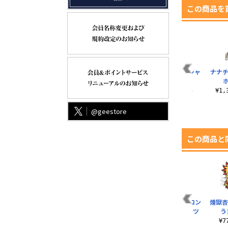
この商品を
猗窩座 Tシャツ
鬼殺隊 リブなしロン
藤の花の家紋 Tシャ
ナナチ
グスリーブTシャツ
ツ
¥3,190（税込）
¥4,180（税込）
¥3,190（税込）
¥1
@geestore
この商品と
ダ
炎の呼吸 Tシャツ
上弦の壱 黒死牟 Tシ
鬼殺隊 リブなしロン
煉獄杏
編
ャツ
グスリーブTシャツ
う
¥3,190（税込）
¥3,300（税込）
¥4,180（税込）
¥