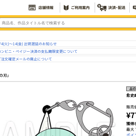
/4(火)～14(金) 出荷遅延のお知らせ
コンビニ・ペイジー決済の支払期限変更について
ご注文確定メールの廃止について
の刃」
愈史
販売
¥7
獲得
最大 
ポイ