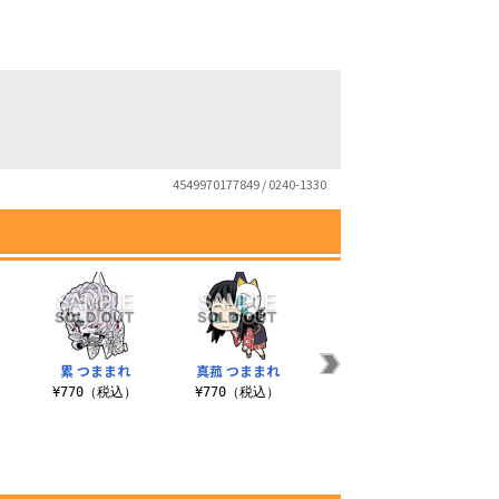
4549970177849 / 0240-1330
累 つままれ
真菰 つままれ
産屋敷耀哉 つままれ
珠
¥770（税込）
¥770（税込）
¥770（税込）
¥