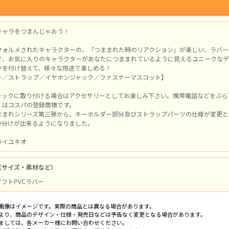
キャラをつまんじゃおう！
フォルメされたキャラクターの、「つままれた時のリアクション」が楽しい、ラバー
で、お気に入りのキャラクターがあなたにつままれているように見えるユニークなデ
ツを付け替えて、様々な用途で楽しめる！
ー／ストラップ／イヤホンジャック／ファスナーマスコット】
ャックに取り付ける場合はアクセサリーとしてお楽しみ下さい。携帯電話などをぶら
」はコスパの登録商標です。
ままれシリーズ第三弾から、キーホルダー部分及びストラップパーツの仕様が変更と
い分けが出来るようになりました。
ライユキオ
（サイズ・素材など）
 ソフトPVCラバー
画像はイメージです。実際の商品とは異なる場合があります。
より、商品のデザイン・仕様・発売日などは予告なく変更となる場合があります。
ましては、各メーカー様にお問い合わせください。