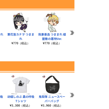
まれ
栗花落カナヲ つまま
我妻善逸 つままれ 蝶
愈史郎の血鬼術の札
猗
れ
屋敷の着物Ver.
クリーナークロス
¥
¥770（税込）
¥770（税込）
¥660（税込）
呼吸
胡蝶しのぶ 蟲の呼吸
鬼殺隊 ニュースペー
蟲柱 脱着式フルカラ
愈史郎
Tシャツ
パーバッグ
ーワッペン
）
¥3,300（税込）
¥3,960（税込）
¥1,430（税込）
¥