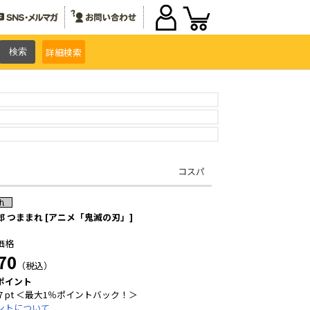
詳細
検索
コスパ
郎 つままれ [アニメ「鬼滅の刃」]
価格
70
（税込）
ポイント
7 pt ＜最大1％ポイントバック！＞
ントについて