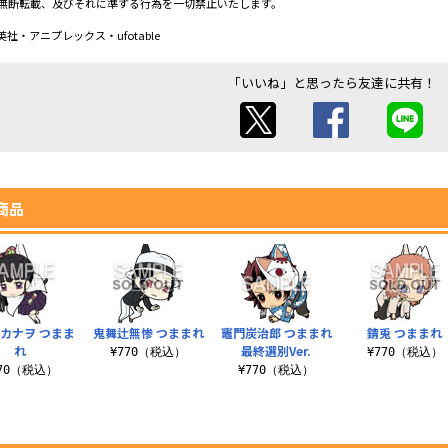
無断転載、及びそれに準ずる行為を一切禁止いたします。
社・アニプレックス・ufotable
「いいね」と思ったら友達に共有！
商品
カナヲ つまま
鬼舞辻無惨 つままれ
竈門炭治郎 つままれ
錆兎 つままれ
れ
最終選別Ver.
¥770（税込）
¥770（税込）
770（税込）
¥770（税込）