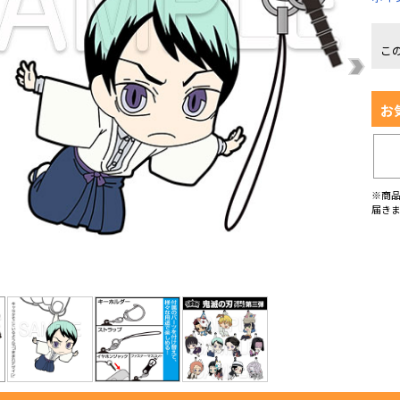
こ
お
※商
届き