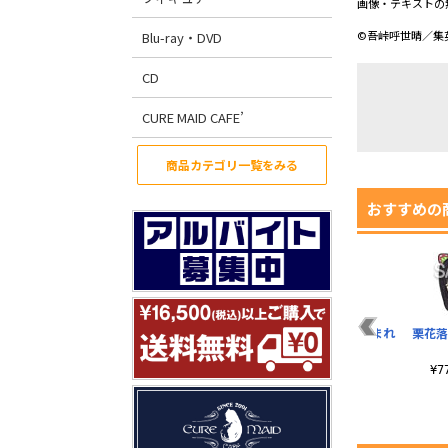
画像・テキストの
©吾峠呼世晴／集英
Blu-ray・DVD
CD
CURE MAID CAFE’
商品カテゴリ一覧をみる
おすすめの
我妻善逸 つままれ 蝶
嘴平伊之助 つままれ
栗花落
屋敷の着物Ver.
素顔Ver.
¥770（税込）
¥770（税込）
¥