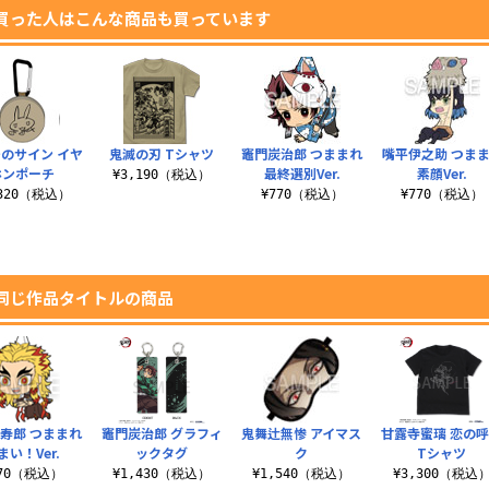
買った人はこんな商品も買っています
のサイン イヤ
鬼滅の刃 Tシャツ
竈門炭治郎 つままれ
嘴平伊之助 つま
ホンポーチ
最終選別Ver.
素顔Ver.
¥3,190（税込）
,320（税込）
¥770（税込）
¥770（税込）
同じ作品タイトルの商品
寿郎 つままれ
竈門炭治郎 グラフィ
鬼舞辻無惨 アイマス
甘露寺蜜璃 恋の
まい！Ver.
ックタグ
ク
Tシャツ
770（税込）
¥1,430（税込）
¥1,540（税込）
¥3,300（税込