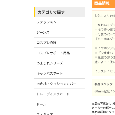
商品情報
カテゴリで探す
お気に入りの
ファッション
・かわいくデ
・指で持つ事
ジーンズ
・付属のパー
【キーホルダ
コスプレ衣装
※イヤホンジ
コスプレサポート用品
※「つままれ
※鬼滅の刃つ
途によって使
つままれシリーズ
イラスト：ヒ
キャンバスアート
抱き枕・クッションカバー
製品スペック
60mm程度 /
トレーディングカード
商品の写真および
ドール
メーカーの都合に
商品の詳細につき
フィギュア