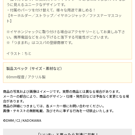
うに見えるユニークなデザインです。
・付属のパーツを付け替えて、様々な用途で楽しめる！
【キーホルダー／ストラップ／イヤホンジャック／ファスナーマスコッ
ト】
※イヤホンジャックに取り付ける場合はアクセサリーとしてお楽しみ下さ
い。携帯電話などをぶら下げると落下する可能性がございます。
※「つままれ」はコスパの登録商標です。
イラスト：ちと
製品スペック（サイズ・素材など）
60mm程度 / アクリル製
商品の写真および画像はイメージです。実際の商品とは異なる場合があります。
メーカーの都合により、商品のデザイン・仕様・発売日などは予告なく変更となる場
合があります。
商品の詳細につきましては、各メーカー様にお問い合わせください。
画像・テキストの無断転載、及びそれに準ずる行為を一切禁止いたします。
©DMM / C2 / KADOKAWA
「いいね」と思ったら友達に共有！