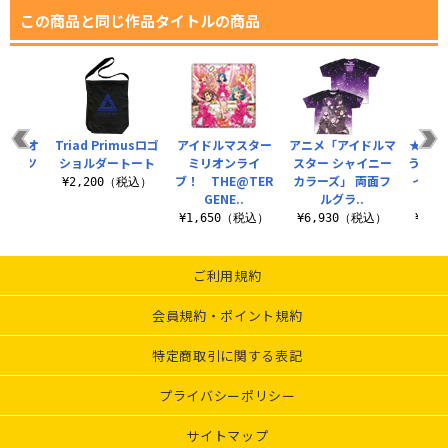
この商品と同じ作品タイトルの商品
ロゴ ネオ
Triad Primusロゴ
アイドルマスター
アニメ「アイドルマ
★限定
Tシャツ
ショルダートート
ミリオンライ
スター シャイニー
う夏]
ブ！ THE@TER
カラーズ」 両面フ
イブリ
（税込）
¥2,200（税込）
GENE..
ルグラ..
ス
¥1,650（税込）
¥6,930（税込）
¥3,
ご利用規約
会員規約・ポイント規約
特定商取引に関する表記
プライバシーポリシー
サイトマップ