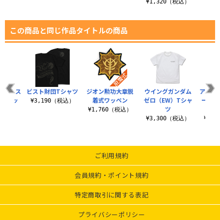
¥1,320（税込）
この商品と同じ作品タイトルの商品
隊 二層ス
ビスト財団Tシャツ
ジオン勲功大章脱
ウイングガンダム
アムロ
マグカッ
着式ワッペン
ゼロ（EW）Tシャ
ーク 
¥3,190（税込）
装）
ツ
¥1,760（税込）
（税込）
¥3,300（税込）
¥1,
ご利用規約
会員規約・ポイント規約
特定商取引に関する表記
プライバシーポリシー