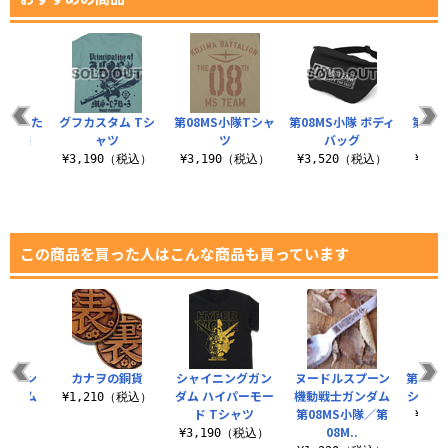
隊 折りた
グフカスタム Tシ
第08MS小隊Tシャ
第08MS小隊 ボディ
第08M
晴雨兼
ャツ
ツ
バッグ
）
¥3,190（税込）
¥3,190（税込）
¥3,520（税込）
¥3,
（税込）
この商品を買った人はこんな商品も買っています
スプーン
カナヲの銅貨
シャイニングガン
ヌードルスプーン
第08M
ガンダム
ダム ハイパーモー
機動戦士ガンダム
シルエ
¥1,210（税込）
ン軍
ド Tシャツ
第08MS小隊／第
¥3,
08M..
（税込）
¥3,190（税込）