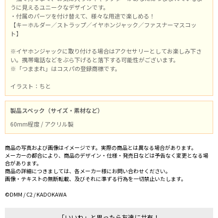
うに見えるユニークなデザインです。
・付属のパーツを付け替えて、様々な用途で楽しめる！
【キーホルダー／ストラップ／イヤホンジャック／ファスナーマスコッ
ト】
※イヤホンジャックに取り付ける場合はアクセサリーとしてお楽しみ下さ
い。携帯電話などをぶら下げると落下する可能性がございます。
※「つままれ」はコスパの登録商標です。
イラスト：ちと
製品スペック（サイズ・素材など）
60mm程度 / アクリル製
商品の写真および画像はイメージです。実際の商品とは異なる場合があります。
メーカーの都合により、商品のデザイン・仕様・発売日などは予告なく変更となる場
合があります。
商品の詳細につきましては、各メーカー様にお問い合わせください。
画像・テキストの無断転載、及びそれに準ずる行為を一切禁止いたします。
©DMM / C2 / KADOKAWA
「いいね」と思ったら友達に共有！