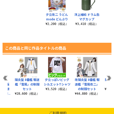
夕立改二 うどん
洋上補給 ドラム缶
mode どんぶり
マグカップ
¥2,200（税込）
¥3,410（税込）
この商品と同じ作品タイトルの商品
限定
陽炎型 8番艦 駆逐
夕立っぽいビッグ
改陽炎型 8番艦 駆
陽炎型
」蓄光版
艦「雪風」の制服
シルエットTシャツ
逐艦「雪風改二」
れ つま
セット
の制服セット
¥3,520（税込）
¥14,
プセ..
¥28,600（税込）
¥44,880（税込）
（税込）
ご利用規約