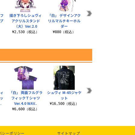
 フ
描き下ろしシュヴィ
「白」 デザインアク
第六駆逐隊 特III型ピ
アル
プ
アクリルスタンド
リルマルチキーホル
ンズ
ュン
（大）Ver.2.0
ダー
）
¥1,100（税込）
¥2,530（税込）
¥880（税込）
¥1
ヴィ
「白」 両面フルグラ
シュヴィ M-65ジャケ
「白」とひと息 二層
シュ
ッ
フィックＴシャツ
ット
ステンレスマグカッ
.
Ver.4.0 WAV..
プ（塗装）
¥16,500（税込）
¥3
）
¥6,600（税込）
¥3,630（税込）
バシーポリシー
サイトマップ