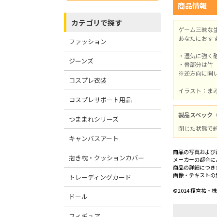
商品情報
カテゴリで探す
ゲーム三昧な
あなたにおす
ファッション
・湿気に強く
ジーンズ
・骨部分は竹
※逆方向に開
コスプレ衣装
イラスト：ま
コスプレサポート用品
製品スペック
つままれシリーズ
閉じた状態で約
キャンバスアート
商品の写真および
抱き枕・クッションカバー
メーカーの都合に
商品の詳細につき
画像・テキストの
トレーディングカード
©2014 榎宮
ドール
フィギュア