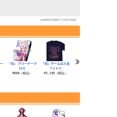
4549970156677 / 3570-0267
ポー
「白」 クリーナーク
「白」ゲームは人生
「白」 サーモボトル
「白」
ロス
Tシャツ
iPh
¥2,530（税込）
）
¥660（税込）
¥3,190（税込）
¥3