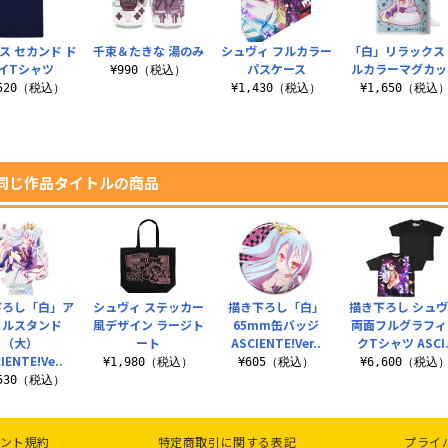
ス セカンド ド
千束＆たきな 湯のみ
シュヴィ フルカラー
「白」リラックス
イTシャツ
パスケース
ルカラーマグカッ
¥990（税込）
,520（税込）
¥1,430（税込）
¥1,650（税込
同じ作品タイトルの商品
下ろし「白」ア
シュヴィ ステッカー
描き下ろし「白」
描き下ろし シュ
リルスタンド
風デザイン ラージト
65mm缶バッジ
両面フルグラフィ
（大）
ート
ASCIENTE!Ver..
クTシャツ ASCI.
IENTE!Ve..
¥1,980（税込）
¥605（税込）
¥6,600（税込
,530（税込）
ント規約
特定商取引に関する表記
プライ