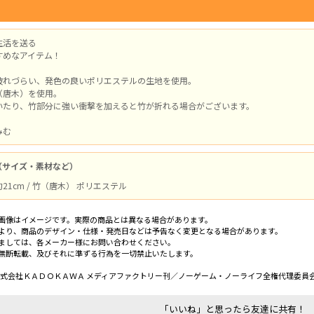
生活を送る
すめなアイテム！
破れづらい、発色の良いポリエステルの生地を使用。
（唐木）を使用。
いたり、竹部分に強い衝撃を加えると竹が折れる場合がございます。
みむ
（サイズ・素材など）
21cm / 竹（唐木） ポリエステル
画像はイメージです。実際の商品とは異なる場合があります。
より、商品のデザイン・仕様・発売日などは予告なく変更となる場合があります。
ましては、各メーカー様にお問い合わせください。
無断転載、及びそれに準ずる行為を一切禁止いたします。
祐・株式会社ＫＡＤＯＫＡＷＡ メディアファクトリー刊／ノーゲーム・ノーライフ全権代理委員
「いいね」と思ったら友達に共有！