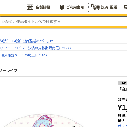
/4(火)～14(金) 出荷遅延のお知らせ
コンビニ・ペイジー決済の支払期限変更について
ご注文確定メールの廃止について
ノーライフ
「白
販売
¥1
獲得
最大 
ポイ