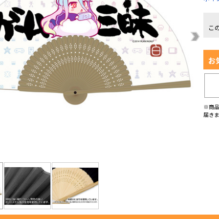
こ
お
※商
届き