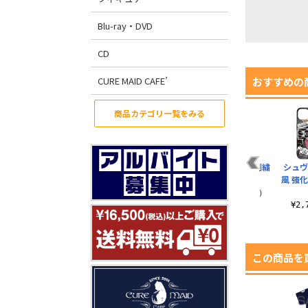
Blu-ray・DVD
CD
CURE MAID CAFE’
おすすめの
商品カテゴリ一覧をみる
喫
「白」 TPUバンパー
「白」ステッカー風
★限定★「白」刺繍
シュヴ
ー
iPhoneケース [6・
強化ガラスiPhoneケ
ワークシャツ
風 強化
7・8共用..
ース
¥13,200（税込）
¥3,300（税込）
¥2,750（税込）
¥2
この商品を