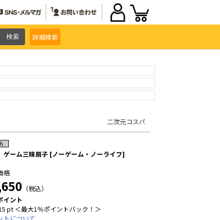
詳細
検索
二次元コスパ
」ゲーム三昧扇子 [ノーゲーム・ノーライフ]
価格
,650
（税込）
ポイント
15 pt ＜最大1％ポイントバック！＞
ントについて