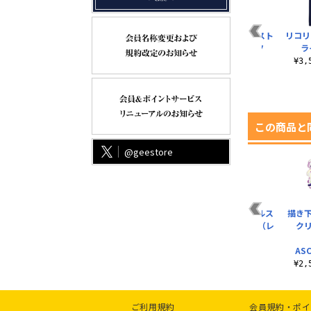
ン
月姫 -A piece of
描き下ろし「白」 ア
リコリス ファースト
リコリ
blue glass moon..
クリルスタンド
ドライTシャツ
ラ
（大）Ver.2.0
¥6,050（税込）
¥3,520（税込）
¥3
¥2,530（税込）
この商品と
@geestore
ー
「白」ゲームは人生
シュヴィ B2タペスト
シュヴィ アクリルス
描き
ダ
Tシャツ
リー ASCIENT！ Ver.
タンド 【典開】（レ
ク
ーゼン）Ver.
¥3,190（税込）
¥3,190（税込）
ASC
¥1,650（税込）
¥2
ご利用規約
会員規約・ポイ