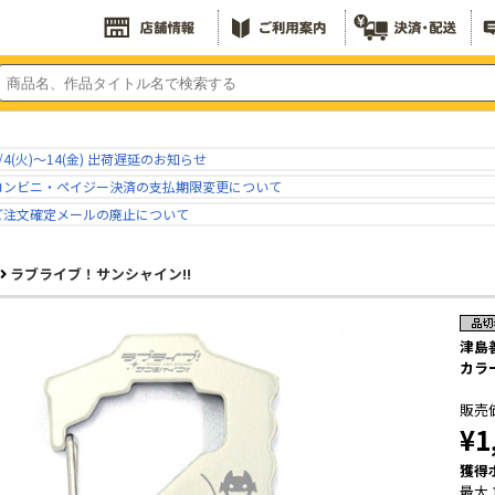
/4(火)～14(金) 出荷遅延のお知らせ
コンビニ・ペイジー決済の支払期限変更について
ご注文確定メールの廃止について
ラブライブ！サンシャイン!!
津島
カラー
販売
¥1
獲得
最大 