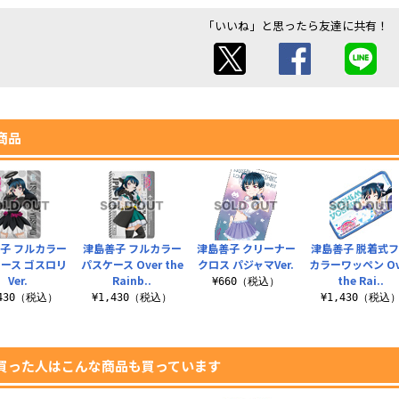
「いいね」と思ったら友達に共有！
商品
子 フルカラー
津島善子 フルカラー
津島善子 クリーナー
津島善子 脱着式
ース ゴスロリ
パスケース Over the
クロス パジャマVer.
カラーワッペン Ov
Ver.
Rainb..
the Rai..
¥660（税込）
,430（税込）
¥1,430（税込）
¥1,430（税込
買った人はこんな商品も買っています