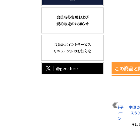
この商品と
@geestore
版
優木 せつ菜 アクリル
描き下ろし 東條 希 ア
描き下ろし 津島善子
中須 
ナ
スタンド A・ZU・NA
クリルマルチキーホ
アクリルマルチキー
スタン
.
Ver.
ルダー パーティー..
ホルダー ソロコン
サ..
¥1,650（税込）
¥880（税込）
¥1
¥880（税込）