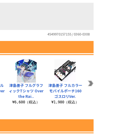
4549970157155 / 0360-0308
フル
津島善子 フルグラフ
津島善子 フルカラー
津島善子 アクリルス
津島善
er
ィックTシャツ Over
モバイルポーチ160
タンド パジャマVer.
カバー
the Rai..
ゴスロリVer.
¥1,430（税込）
¥2
）
¥6,600（税込）
¥1,980（税込）