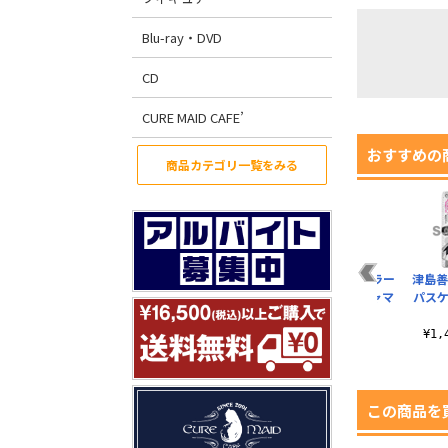
Blu-ray・DVD
CD
CURE MAID CAFE’
おすすめの
商品カテゴリ一覧をみる
ー
津島善子 フルグラフ
津島善子 120cmビッ
津島善子 フルカラー
津島善
ィックTシャツ パジ
グタオル パジャマ
パスケース パジャマ
パスケ
ャマVer.
Ver.
Ver.
¥6,600（税込）
¥4,620（税込）
¥1,430（税込）
¥1
この商品を