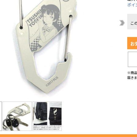
ポイ
こ
お
※商
届き