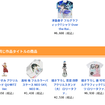
津島善子 フルグラフ
ィックTシャツ Over
the Rai..
¥6,600（税込）
同じ作品タイトルの商品
かすみ アクリル
高咲 侑 フルカラーパ
描き下ろし 若菜 四季
描き下ろし 唐 可可
ド QU4RTZ
スケース NEO SKY,
アクリルスタンド
ルグラフィックT
Ver.
NEO M..
（大） ロリータフ
ツ ロリータファ.
ァ..
,650（税込）
¥1,430（税込）
¥6,930（税込
¥2,530（税込）