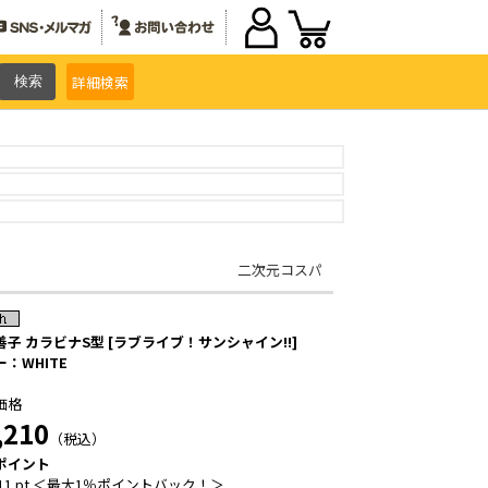
詳細
検索
二次元コスパ
善子 カラビナS型 [ラブライブ！サンシャイン!!]
：WHITE
価格
,210
（税込）
ポイント
11 pt ＜最大1％ポイントバック！＞