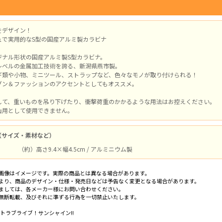
をデザイン！
ュで実用的なS型の国産アルミ製カラビナ
ジナル形状の国産アルミ製S型カラビナ。
レベルの金属加工技術を誇る、新潟県燕市製。
ギ類や小物、ミニツール、ストラップなど、色々なモノが取り付けられる！
グン＆ファッションのアクセントとしてもオススメ。
して、重いものを吊り下げたり、衝撃荷重のかかるような用法はお控えください。
山用として使用できません。
（サイズ・素材など）
（約）高さ9.4×幅4.5cm / アルミニウム製
画像はイメージです。実際の商品とは異なる場合があります。
より、商品のデザイン・仕様・発売日などは予告なく変更となる場合があります。
ましては、各メーカー様にお問い合わせください。
無断転載、及びそれに準ずる行為を一切禁止いたします。
ェクトラブライブ！サンシャイン!!