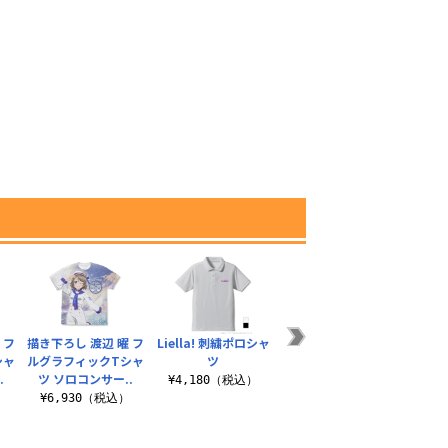
 フ
描き下ろし 渡辺 曜 フ
Liella! 刺繍ポロシャ
私立結ヶ丘女子高等
虹ヶ
シャ
ルグラフィックTシャ
ツ
学校冬服ワンピース
アイ
.
ツ ソロコンサー..
セット
ド
¥4,180（税込）
）
¥6,930（税込）
¥34,650（税込）
¥6