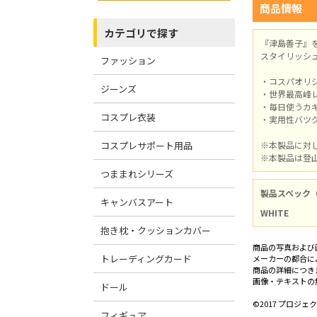
商品情報
カテゴリで探す
『津島善子』
スタイリッシ
ファッション
・コスパオリ
ジーンズ
・世界最高峰
・毎日使うカ
コスプレ衣装
・実用性バツ
コスプレサポート用品
※本製品に対
※本製品は登
つままれシリーズ
製品スペック
キャンバスアート
WHITE
抱き枕・クッションカバー
商品の写真および
トレーディングカード
メーカーの都合に
商品の詳細につき
画像・テキストの
ドール
©2017 プロジ
フィギュア