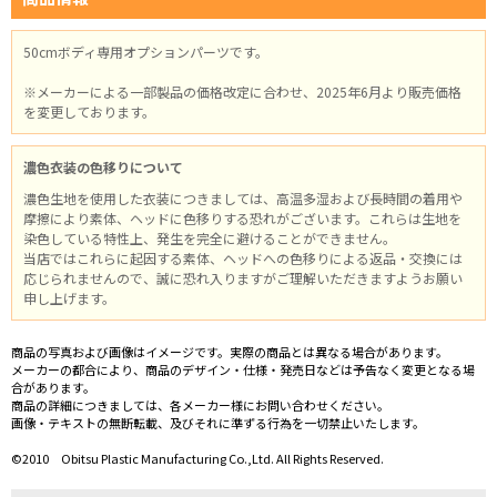
50cmボディ専用オプションパーツです。
※メーカーによる一部製品の価格改定に合わせ、2025年6月より販売価格
を変更しております。
濃色衣装の色移りについて
濃色生地を使用した衣装につきましては、高温多湿および長時間の着用や
摩擦により素体、ヘッドに色移りする恐れがございます。これらは生地を
染色している特性上、発生を完全に避けることができません。
当店ではこれらに起因する素体、ヘッドへの色移りによる返品・交換には
応じられませんので、誠に恐れ入りますがご理解いただきますようお願い
申し上げます。
商品の写真および画像はイメージです。実際の商品とは異なる場合があります。
メーカーの都合により、商品のデザイン・仕様・発売日などは予告なく変更となる場
合があります。
商品の詳細につきましては、各メーカー様にお問い合わせください。
画像・テキストの無断転載、及びそれに準ずる行為を一切禁止いたします。
©2010 Obitsu Plastic Manufacturing Co.,Ltd. All Rights Reserved.