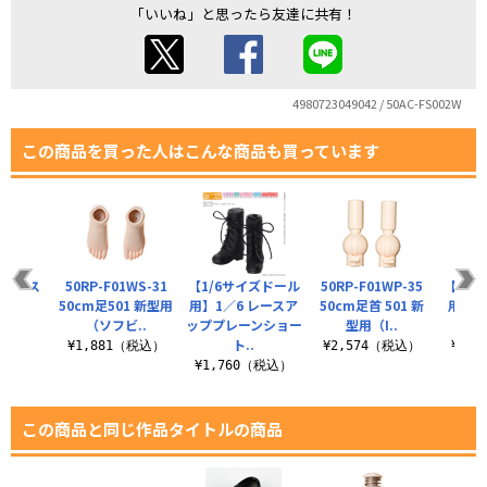
「いいね」と思ったら友達に共有！
4980723049042 / 50AC-FS002W
この商品を買った人はこんな商品も買っています
001B ス
50RP-F01WS-31
【1/6サイズドール
50RP-F01WP-35
【1/
（大）
50cm足501 新型用
用】1／6 レースア
50cm足首 501 新
用】Q
（ソフビ..
ッププレーンショー
型用（I..
ソ
税込）
ト..
¥1,881（税込）
¥2,574（税込）
¥1,
¥1,760（税込）
この商品と同じ作品タイトルの商品