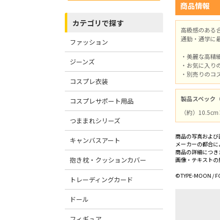
商品情報
カテゴリで探す
高級感のある
通勤・通学に
ファッション
・美麗な高精
ジーンズ
・お気に入り
・別売りのコ
コスプレ衣装
製品スペック
コスプレサポート用品
（約）10.5c
つままれシリーズ
商品の写真および
キャンバスアート
メーカーの都合に
商品の詳細につき
抱き枕・クッションカバー
画像・テキストの
©TYPE-MOON / F
トレーディングカード
ドール
フィギュア