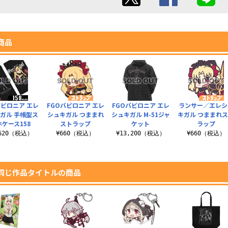
商品
バビロニア エレ
FGOバビロニア エレ
FGOバビロニア エレ
ランサー／エレシ
ガル 手帳型ス
シュキガル つままれ
シュキガル M-51ジャ
キガル つままれ
ケース158
ストラップ
ケット
ラップ
,620（税込）
¥660（税込）
¥13,200（税込）
¥660（税込）
同じ作品タイトルの商品