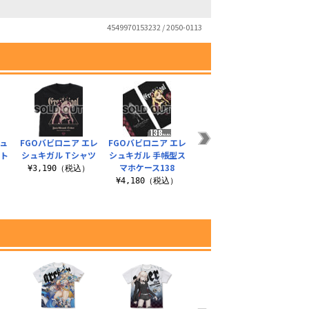
4549970153232 / 2050-0113
ュ
FGOバビロニア エレ
FGOバビロニア エレ
FGOバビロニア エレ
FGO
スト
シュキガル Tシャツ
シュキガル 手帳型ス
シュキガル つままれ
シュキ
マホケース138
キーホルダー
マ
¥3,190（税込）
¥4,180（税込）
¥660（税込）
¥4