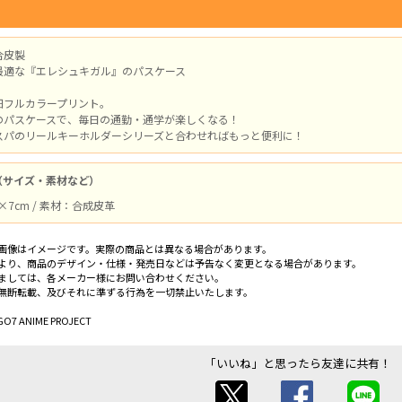
合皮製
最適な『エレシュキガル』のパスケース
細フルカラープリント。
のパスケースで、毎日の通勤・通学が楽しくなる！
スパのリールキーホルダーシリーズと合わせればもっと便利に！
（サイズ・素材など）
m×7cm / 素材：合成皮革
画像はイメージです。実際の商品とは異なる場合があります。
より、商品のデザイン・仕様・発売日などは予告なく変更となる場合があります。
ましては、各メーカー様にお問い合わせください。
無断転載、及びそれに準ずる行為を一切禁止いたします。
GO7 ANIME PROJECT
「いいね」と思ったら友達に共有！