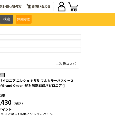
詳細
検索
二次元コスパ
Oバビロニア エレシュキガル フルカラーパスケース
te/Grand Order -絶対魔獣戦線バビロニア-]
価格
,430
（税込）
ポイント
13 pt ＜最大1％ポイントバック！＞