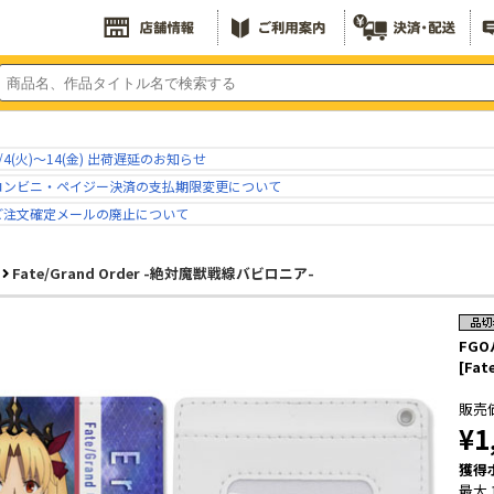
/4(火)～14(金) 出荷遅延のお知らせ
コンビニ・ペイジー決済の支払期限変更について
ご注文確定メールの廃止について
Fate/Grand Order -絶対魔獣戦線バビロニア-
FG
[Fa
販売
¥1
獲得
最大 