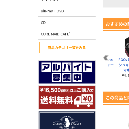
Blu-ray・DVD
CD
おすすめの
CURE MAID CAFE’
商品カテゴリ一覧をみる
FGOバビロニア エレ
ランサー／エレシュ
FGO
シュキガル 両面フル
キガル つままれキー
シュキ
グラフィックTシャ..
ホルダー
マホ
¥6,600（税込）
¥660（税込）
¥4
この商品と