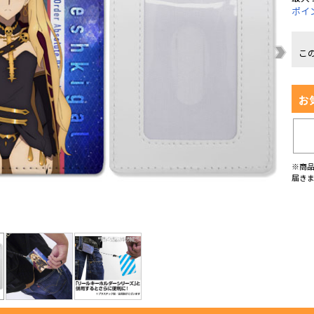
ポイ
こ
お
※商
届き