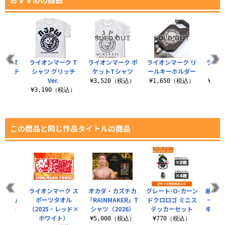
ーク T
ライオンマーク T
ライオンマーク ポ
ライオンマーク リ
ライオ
ラフィテ
シャツ グリッチ
ケットTシャツ
ールキーホルダー
ライ
.
Ver.
¥3,520（税込）
¥1,650（税込）
¥3,
（税込）
¥3,190（税込）
この商品と同じ作品タイトルの商品
弘至
ライオンマーク ス
オカダ・カズチカ
グレート-O-カーン
藤田晃
R ACE」
ポーツタオル
「RAINMAKER」T
ドクロロゴ ミニス
一「藤
タオル
（2025・レッド×
シャツ（2026）
テッカーセット
申スペシ
ホワイト）
（税込）
¥5,000（税込）
¥770（税込）