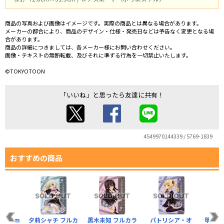
商品の写真および画像はイメージです。実際の商品とは異なる場合があります。
メーカーの都合により、商品のデザイン・仕様・発売日などは予告なく変更となる場
合があります。
商品の詳細につきましては、各メーカー様にお問い合わせください。
画像・テキストの無断転載、及びそれに準ずる行為を一切禁止いたします。
©TOKYOTOON
「いいね」と思ったら友達に共有！
4549970144339 / 5769-1839
おすすめの商品
120cm
夕莉シャチ フルカ
黒木未知 フルカラ
パトリシア・オ
明日原