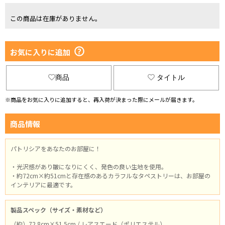
この商品は在庫がありません。
お気に入りに追加
商品
タイトル
※商品をお気に入りに追加すると、再入荷が決まった際にメールが届きます。
商品情報
パトリシアをあなたのお部屋に！
・光沢感があり皺になりにくく、発色の良い生地を使用。
・約72cm×約51cmと存在感のあるカラフルなタペストリーは、お部屋の
インテリアに最適です。
製品スペック（サイズ・素材など）
（約）72.8cm×51.5cm / レアスエード（ポリエステル）