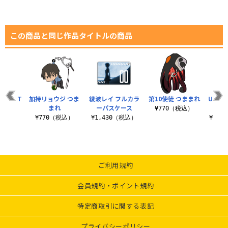
この商品と同じ作品タイトルの商品
アノ T
加持リョウジ つま
綾波レイ フルカラ
第10使徒 つままれ
U.N.N
ツ
まれ
ーパスケース
ャ
¥770（税込）
（税込）
¥770（税込）
¥1,430（税込）
¥16,
ご利用規約
会員規約・ポイント規約
特定商取引に関する表記
プライバシーポリシー