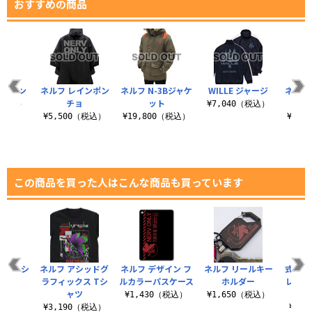
おすすめの商品
ージャン
ネルフ レインポン
ネルフ N-3Bジャケ
WILLE ジャージ
ネルフ 
チョ
ット
0（税込）
¥7,040（税込）
¥5,500（税込）
¥19,800（税込）
¥13,
この商品を買った人はこんな商品も買っています
ードTシ
ネルフ アシッドグ
ネルフ デザイン フ
ネルフ リールキー
式波 
ツ
ラフィックス Tシ
ルカラーパスケース
ホルダー
レー 
ャツ
（税込）
¥1,430（税込）
¥1,650（税込）
¥3,190（税込）
¥2,