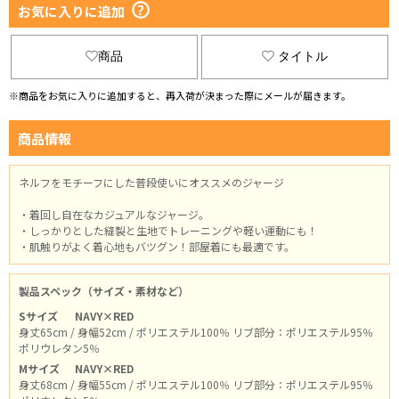
お気に入りに追加
商品
タイトル
※商品をお気に入りに追加すると、再入荷が決まった際にメールが届きます。
商品情報
ネルフをモチーフにした普段使いにオススメのジャージ
・着回し自在なカジュアルなジャージ。
・しっかりとした縫製と生地でトレーニングや軽い運動にも！
・肌触りがよく着心地もバツグン！部屋着にも最適です。
製品スペック（サイズ・素材など）
Sサイズ
NAVY×RED
身丈65cm / 身幅52cm / ポリエステル100％ リブ部分：ポリエステル95％
ポリウレタン5％
Mサイズ
NAVY×RED
身丈68cm / 身幅55cm / ポリエステル100％ リブ部分：ポリエステル95％