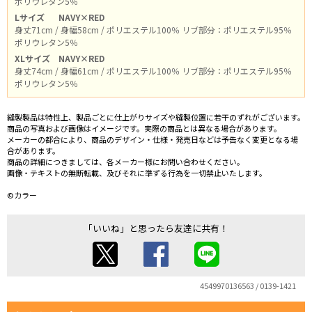
ポリウレタン5％
Lサイズ
NAVY×RED
身丈71cm / 身幅58cm / ポリエステル100％ リブ部分：ポリエステル95％
ポリウレタン5％
XLサイズ
NAVY×RED
身丈74cm / 身幅61cm / ポリエステル100％ リブ部分：ポリエステル95％
ポリウレタン5％
縫製製品は特性上、製品ごとに仕上がりサイズや縫製位置に若干のずれがございます。
商品の写真および画像はイメージです。実際の商品とは異なる場合があります。
メーカーの都合により、商品のデザイン・仕様・発売日などは予告なく変更となる場
合があります。
商品の詳細につきましては、各メーカー様にお問い合わせください。
画像・テキストの無断転載、及びそれに準ずる行為を一切禁止いたします。
©カラー
「いいね」と思ったら友達に共有！
4549970136563 / 0139-1421