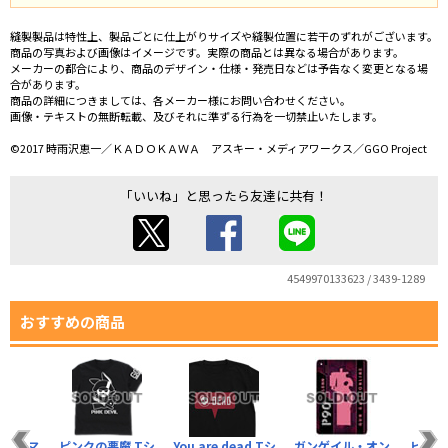
縫製製品は特性上、製品ごとに仕上がりサイズや縫製位置に若干のずれがございます。
商品の写真および画像はイメージです。実際の商品とは異なる場合があります。
メーカーの都合により、商品のデザイン・仕様・発売日などは予告なく変更となる場
合があります。
商品の詳細につきましては、各メーカー様にお問い合わせください。
画像・テキストの無断転載、及びそれに準ずる行為を一切禁止いたします。
©2017 時雨沢恵一／ＫＡＤＯＫＡＷＡ アスキー・メディアワークス／GGO Project
「いいね」と思ったら友達に共有！
4549970133623 / 3439-1289
おすすめの商品
タリーマ
ピンクの悪魔 Tシ
You are dead Tシ
ガンゲイル・オン
ピンク