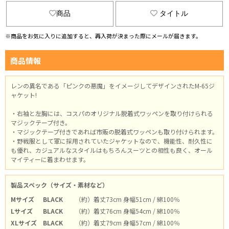
商品
タイトル
※商品をお気に入りに追加すると、再入荷が決まった際にメールが届きます。
商品情報
レンの異名である「ピンクの悪魔」をイメージしてデザインされたM-65ジ
ャケット!
・右袖と左胸には、コスパのオリジナル脱着式ワッペンを取り付けられる
マジックテープ付き。
・マジックテープ付きであれば市販の脱着式ワッペンも取り付けられます。
・野戦服として軍に採用されていたジャケットなので、機能性、耐久性に
も優れ、カジュアルなスタイルはもちろんスーツとの相性も良く、オール
マイティーに着まわせます。
製品スペック（サイズ・素材など）
Mサイズ
BLACK
（約）着丈73cm 身幅51cm / 綿100％
Lサイズ
BLACK
（約）着丈76cm 身幅54cm / 綿100％
XLサイズ
BLACK
（約）着丈79cm 身幅57cm / 綿100％