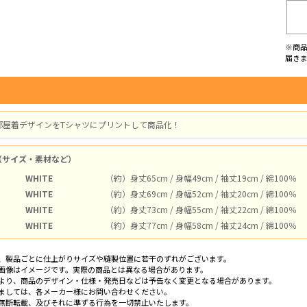
※商
届き
部屋着デザインをTシャツにプリントして商品化！
（サイズ・素材など）
WHITE
（約）身丈65cm / 身幅49cm / 袖丈19cm / 綿100％
WHITE
（約）身丈69cm / 身幅52cm / 袖丈20cm / 綿100％
WHITE
（約）身丈73cm / 身幅55cm / 袖丈22cm / 綿100％
WHITE
（約）身丈77cm / 身幅58cm / 袖丈24cm / 綿100％
、製品ごとに仕上がりサイズや縫製位置に若干のずれがございます。
画像はイメージです。実際の商品とは異なる場合があります。
より、商品のデザイン・仕様・発売日などは予告なく変更となる場合があります。
ましては、各メーカー様にお問い合わせください。
無断転載、及びそれに準ずる行為を一切禁止いたします。