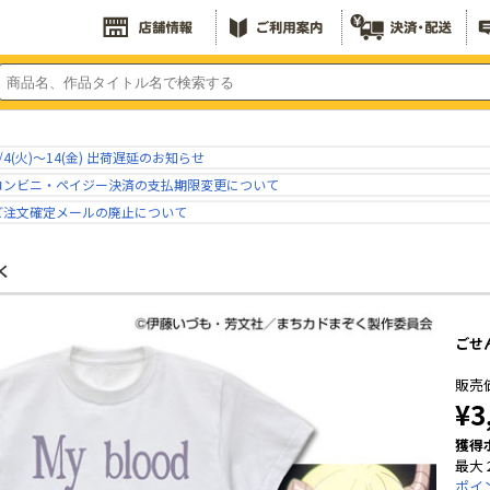
/4(火)～14(金) 出荷遅延のお知らせ
コンビニ・ペイジー決済の支払期限変更について
ご注文確定メールの廃止について
く
ごせ
販売
¥3
獲得
最大 
ポイ