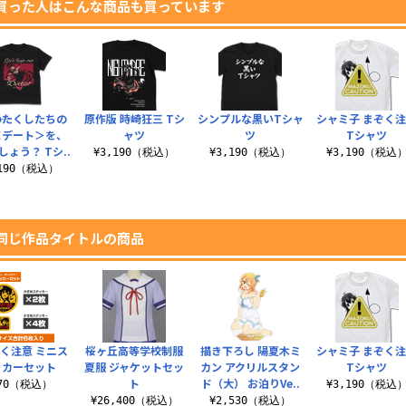
買った人はこんな商品も買っています
―わたくしたちの
原作版 時崎狂三 Tシ
シンプルな黒いTシャ
シャミ子 まぞく
＜デート＞を、
ャツ
ツ
Tシャツ
しょう？ Tシ..
¥3,190（税込）
¥3,190（税込）
¥3,190（税込
,190（税込）
同じ作品タイトルの商品
く注意 ミニス
桜ヶ丘高等学校制服
描き下ろし 陽夏木ミ
シャミ子 まぞく
ッカーセット
夏服 ジャケットセッ
カン アクリルスタン
Tシャツ
ト
ド（大） お泊りVe..
770（税込）
¥3,190（税込
¥26,400（税込）
¥2,530（税込）