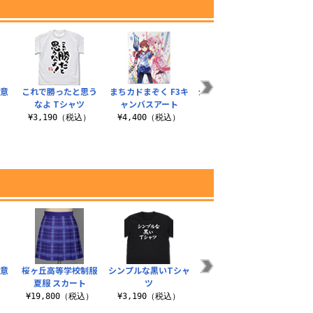
注意
これで勝ったと思う
まちカドまぞく F3キ
シンプルな白いTシャ
ミカ
なよ Tシャツ
ャンバスアート
ツ
¥3
）
¥3,190（税込）
¥4,400（税込）
¥3,190（税込）
注意
桜ヶ丘高等学校制服
シンプルな黒いTシャ
まちカドまぞく2丁目
これ
夏服 スカート
ツ
缶バッジ4個セット
なよ T
）
¥19,800（税込）
¥3,190（税込）
¥1,155（税込）
¥3