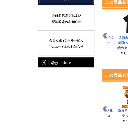
この商品を
う
桃の闇堕ちTシャツ
シャドウミストレス
時崎狂三 Tシャツ “に
さあ―
.0
優子のつづく Tシャ
ゃいとめあ”Ver.
戦争
¥3,190（税込）
ツ
始めま
¥3,190（税込）
¥3,190（税込）
¥3
@geestore
この商品と
ア
描き下ろし 吉田優子
優子＆桃＆ミカン ア
まぞく出没注意 フル
急まぞ
120cmビッグタオル
クリルアートスタン
カラーパスケース
テ
お泊りVer.
ド
¥1,430（税込）
¥
¥5,500（税込）
¥2,420（税込）