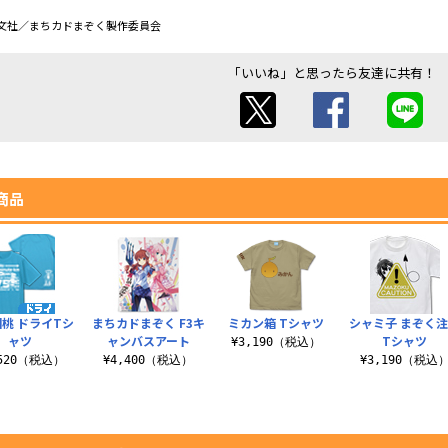
文社／まちカドまぞく製作委員会
「いいね」と思ったら友達に共有！
商品
桃 ドライTシ
まちカドまぞく F3キ
ミカン箱 Tシャツ
シャミ子 まぞく
ャツ
ャンバスアート
Tシャツ
¥3,190（税込）
,520（税込）
¥4,400（税込）
¥3,190（税込