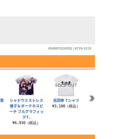
4549970134552 / 4739-1319
注意
シャドウミストレス
吉田家 Tシャツ
まちカドまぞく 光vs
これ
優子＆ダークネスピ
闇 Tシャツ
な
¥3,190（税込）
ーチ フルグラフィッ
）
¥3,190（税込）
¥3
クT..
¥6,930（税込）