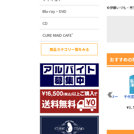
©伊藤いづも・芳
Blu-ray・DVD
CD
CURE MAID CAFE’
商品カテゴリ一覧をみる
おすすめの
ル
これで勝ったと思う
シャドウミストレス
まちカドまぞく ラー
千代田
ス
なよ Tシャツ Ver.2.0
優子 両面フルグラフ
ジトート
ィックTシャツ
¥3,300（税込）
¥1,980（税込）
¥3
¥6,600（税込）