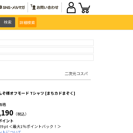
詳細
検索
二次元コスパ
んぞ様オフモード Tシャツ [まちカドまぞく]
価格
,190
（税込）
ポイント
29 pt ＜最大1％ポイントバック！＞
ントについて