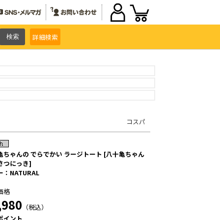
詳細
検索
コスパ
亀ちゃんの でらでかい ラージトート [八十亀ちゃん
さつにっき]
：NATURAL
価格
,980
（税込）
ポイント