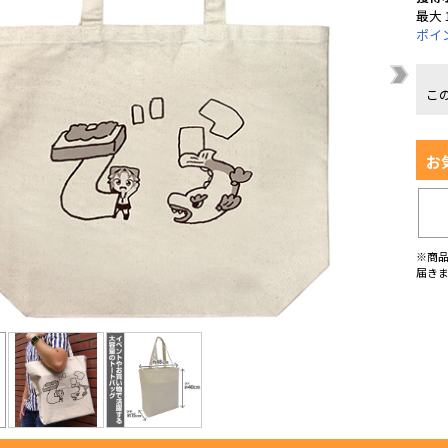
最大 
ポイ
こ
お
※商
届き