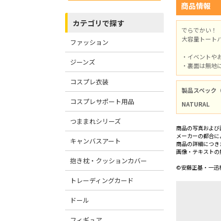
商品情報
カテゴリで探す
でらでかい！
大容量トート
ファッション
・イベントや
ジーンズ
・裏面は無地
コスプレ衣装
製品スペック
コスプレサポート用品
NATURAL
つままれシリーズ
商品の写真および
メーカーの都合に
キャンバスアート
商品の詳細につき
画像・テキストの
抱き枕・クッションカバー
©安藤正基・一迅
トレーディングカード
ドール
フィギュア