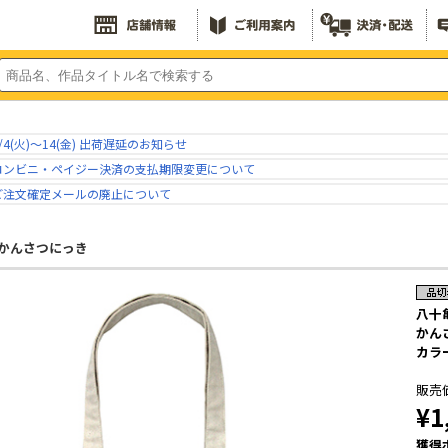
/4(火)～14(金) 出荷遅延のお知らせ
コンビニ・ペイジー決済の支払期限変更について
ご注文確定メールの廃止について
かんさつにっき
八十
かん
カラー
販売
¥1
獲得