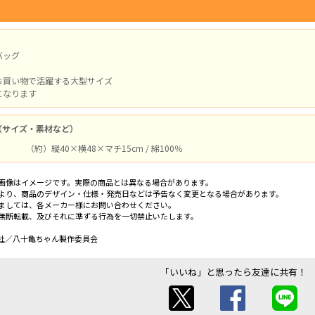
バッグ
お買い物で活躍する大型サイズ
になります
（サイズ・素材など）
（約）縦40×横48×マチ15cm / 綿100％
画像はイメージです。実際の商品とは異なる場合があります。
より、商品のデザイン・仕様・発売日などは予告なく変更となる場合があります。
ましては、各メーカー様にお問い合わせください。
無断転載、及びそれに準ずる行為を一切禁止いたします。
社／八十亀ちゃん製作委員会
「いいね」と思ったら友達に共有！