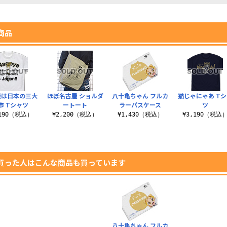
商品
屋は日本の三大
ほぼ名古屋 ショルダ
八十亀ちゃん フルカ
猫じゃにゃあ T
市 Tシャツ
ートート
ラーパスケース
ツ
,190（税込）
¥2,200（税込）
¥1,430（税込）
¥3,190（税込
買った人はこんな商品も買っています
八十亀ちゃん フルカ